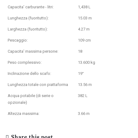
Capacita' carburante - litri:
1,438 L
Lunghezza (fuoritutto):
15.03 m
Larghezza (fuoritutto):
4.27 m
Pescaggio:
109 cm
Capacita' massima persone:
18
Peso complessivo:
13.600 kg
Inclinazione dello scafo:
19°
Lunghezza totale con piattaforma
13.56 m
Acqua potabile (di serie o
382 L
opzionale)
Altezza massima:
3.66 m
Share this post