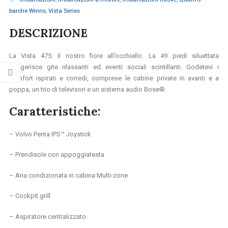
barche Winns
,
Vista Series
DESCRIZIONE
La Vista 475: il nostro fiore all’occhiello. La 49 piedi siluettata
suggerisce gite rilassanti ed eventi sociali scintillanti. Godetevi i
comfort ispirati e corredi
, comprese le cabine private in avanti e a
poppa, un trio di televisori e un sistema audio Bose®.
Caratteristiche:
– Volvo Penta IPS™ Joystick
– Prendisole con appoggiatesta
– Aria condizionata in cabina Multi-zone
– Cockpit grill
– Aspiratore centralizzato