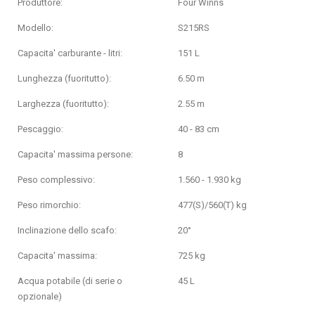
Produttore:
Four Winns
Modello:
S215RS
Capacita' carburante - litri:
151 L
Lunghezza (fuoritutto):
6.50 m
Larghezza (fuoritutto):
2.55 m
Pescaggio:
40 - 83 cm
Capacita' massima persone:
8
Peso complessivo:
1.560 - 1.930 kg
Peso rimorchio:
477(S)/560(T) kg
Inclinazione dello scafo:
20°
Capacita' massima:
725 kg
Acqua potabile (di serie o
45 L
opzionale)