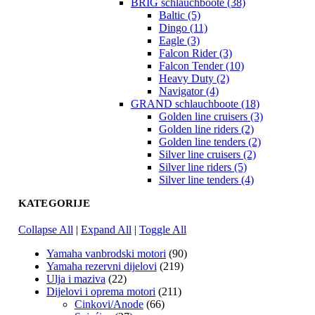
BRIG schlauchboote (38)
Baltic (5)
Dingo (11)
Eagle (3)
Falcon Rider (3)
Falcon Tender (10)
Heavy Duty (2)
Navigator (4)
GRAND schlauchboote (18)
Golden line cruisers (3)
Golden line riders (2)
Golden line tenders (2)
Silver line cruisers (2)
Silver line riders (5)
Silver line tenders (4)
KATEGORIJE
Collapse All
|
Expand All
|
Toggle All
Yamaha vanbrodski motori
(90)
Yamaha rezervni dijelovi
(219)
Ulja i maziva
(22)
Dijelovi i oprema motori
(211)
Cinkovi/Anode
(66)