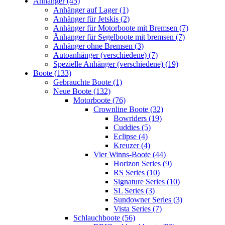
Anhänger (45)
Anhänger auf Lager (1)
Anhänger für Jetskis (2)
Anhänger für Motorboote mit Bremsen (7)
Änhanger für Segelboote mit bremsen (7)
Anhänger ohne Bremsen (3)
Autoanhänger (verschiedene) (7)
Spezielle Anhänger (verschiedene) (19)
Boote (133)
Gebrauchte Boote (1)
Neue Boote (132)
Motorboote (76)
Crownline Boote (32)
Bowriders (19)
Cuddies (5)
Eclipse (4)
Kreuzer (4)
Vier Winns-Boote (44)
Horizon Series (9)
RS Series (10)
Signature Series (10)
SL Series (3)
Sundowner Series (3)
Vista Series (7)
Schlauchboote (56)