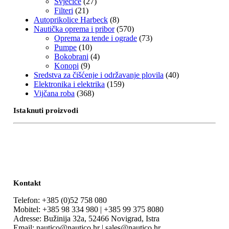
Svjećice
(27)
Filteri
(21)
Autoprikolice Harbeck
(8)
Nautička oprema i pribor
(570)
Oprema za tende i ograde
(73)
Pumpe
(10)
Bokobrani
(4)
Konopi
(9)
Sredstva za čišćenje i održavanje plovila
(40)
Elektronika i elektrika
(159)
Vijčana roba
(368)
Istaknuti proizvodi
Kontakt
Telefon: +385 (0)52 758 080
Mobitel: +385 98 334 980 | +385 99 375 8080
Adresse: Bužinija 32a, 52466 Novigrad, Istra
Email: nautico@nautico.hr | sales@nautico.hr