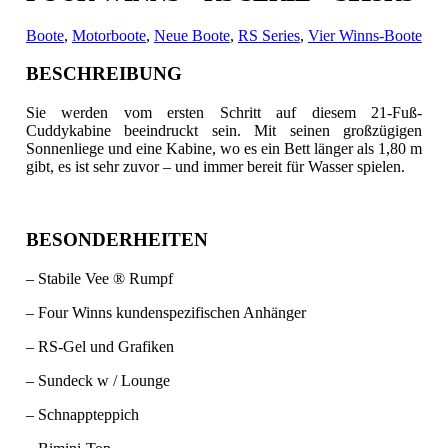
Boote
,
Motorboote
,
Neue Boote
,
RS Series
,
Vier Winns-Boote
BESCHREIBUNG
Sie werden vom ersten
Schritt
auf diesem 21-Fuß-
Cuddykabine beeindruckt sein. Mit seinen großzügigen
Sonnenliege und eine Kabine
, wo es ein Bett länger als 1,80 m
gibt, es ist sehr zuvor – und immer bereit für Wasser spielen.
BESONDERHEITEN
– Stabile Vee ® Rumpf
– Four Winns kundenspezifischen Anhänger
– RS-Gel und Grafiken
– Sundeck w / Lounge
– Schnappteppich