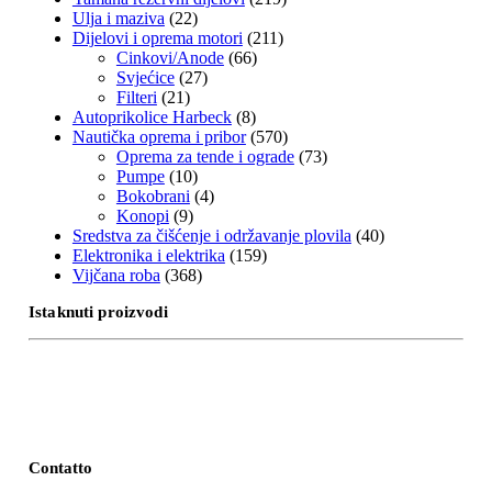
Ulja i maziva
(22)
Dijelovi i oprema motori
(211)
Cinkovi/Anode
(66)
Svjećice
(27)
Filteri
(21)
Autoprikolice Harbeck
(8)
Nautička oprema i pribor
(570)
Oprema za tende i ograde
(73)
Pumpe
(10)
Bokobrani
(4)
Konopi
(9)
Sredstva za čišćenje i održavanje plovila
(40)
Elektronika i elektrika
(159)
Vijčana roba
(368)
Istaknuti proizvodi
Contatto