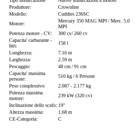
Tipo imbarcazione
Nuove imbarcazioni a motore
Produttore:
Crownline
Modello:
Cuddies 236SC
Mercury 350 MAG MPI / Merc. 5.0
Motore:
MPI
Potenza motore - CV:
300 cv/ 260 cv
Capacita' carburante -
158 l
litri:
Lunghezza:
7.16 m
Larghezza:
2.59 m
Pescaggio:
48 cm / 91 cm
Capacita' massima
510 kg / 6 Persone
persone:
Peso complessivo:
2.087 - 2.177 kg
Potenza massima
239 kW (320 cv)
motore:
Inclinazione dello scafo:
19°
Altezza massima:
1.68 m
CE-Categoria:
C