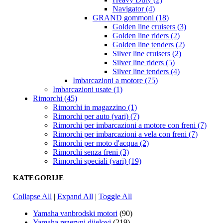
Navigator (4)
GRAND gommoni (18)
Golden line cruisers (3)
Golden line riders (2)
Golden line tenders (2)
Silver line cruisers (2)
Silver line riders (5)
Silver line tenders (4)
Imbarcazioni a motore (75)
Imbarcazioni usate (1)
Rimorchi (45)
Rimorchi in magazzino (1)
Rimorchi per auto (vari) (7)
Rimorchi per imbarcazioni a motore con freni (7)
Rimorchi per imbarcazioni a vela con freni (7)
Rimorchi per moto d'acqua (2)
Rimorchi senza freni (3)
Rimorchi speciali (vari) (19)
KATEGORIJE
Collapse All
|
Expand All
|
Toggle All
Yamaha vanbrodski motori
(90)
Yamaha rezervni dijelovi
(219)