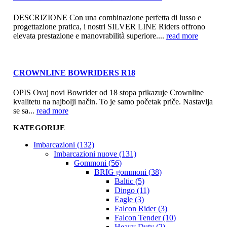
DESCRIZIONE Con una combinazione perfetta di lusso e
progettazione pratica, i nostri SILVER LINE Riders offrono
elevata prestazione e manovrabilità superiore....
read more
CROWNLINE BOWRIDERS R18
OPIS Ovaj novi Bowrider od 18 stopa prikazuje Crownline
kvalitetu na najbolji način. To je samo početak priče. Nastavlja
se sa...
read more
KATEGORIJE
Imbarcazioni (132)
Imbarcazioni nuove (131)
Gommoni (56)
BRIG gommoni (38)
Baltic (5)
Dingo (11)
Eagle (3)
Falcon Rider (3)
Falcon Tender (10)
Heavy Duty (2)