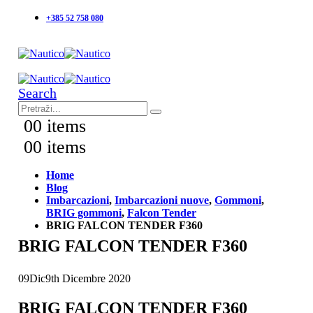
+385 52 758 080
Search
0
0 items
0
0 items
Home
Blog
Imbarcazioni
,
Imbarcazioni nuove
,
Gommoni
,
BRIG gommoni
,
Falcon Tender
BRIG FALCON TENDER F360
BRIG FALCON TENDER F360
09
Dic
9th Dicembre 2020
BRIG FALCON TENDER F360