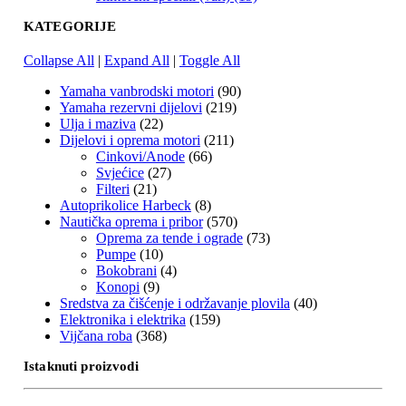
KATEGORIJE
Collapse All
|
Expand All
|
Toggle All
Yamaha vanbrodski motori
(90)
Yamaha rezervni dijelovi
(219)
Ulja i maziva
(22)
Dijelovi i oprema motori
(211)
Cinkovi/Anode
(66)
Svjećice
(27)
Filteri
(21)
Autoprikolice Harbeck
(8)
Nautička oprema i pribor
(570)
Oprema za tende i ograde
(73)
Pumpe
(10)
Bokobrani
(4)
Konopi
(9)
Sredstva za čišćenje i održavanje plovila
(40)
Elektronika i elektrika
(159)
Vijčana roba
(368)
Istaknuti proizvodi