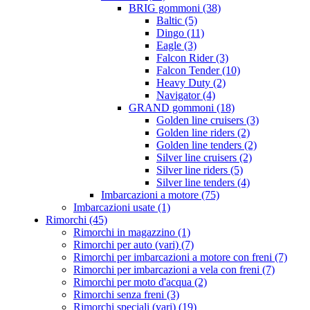
BRIG gommoni (38)
Baltic (5)
Dingo (11)
Eagle (3)
Falcon Rider (3)
Falcon Tender (10)
Heavy Duty (2)
Navigator (4)
GRAND gommoni (18)
Golden line cruisers (3)
Golden line riders (2)
Golden line tenders (2)
Silver line cruisers (2)
Silver line riders (5)
Silver line tenders (4)
Imbarcazioni a motore (75)
Imbarcazioni usate (1)
Rimorchi (45)
Rimorchi in magazzino (1)
Rimorchi per auto (vari) (7)
Rimorchi per imbarcazioni a motore con freni (7)
Rimorchi per imbarcazioni a vela con freni (7)
Rimorchi per moto d'acqua (2)
Rimorchi senza freni (3)
Rimorchi speciali (vari) (19)