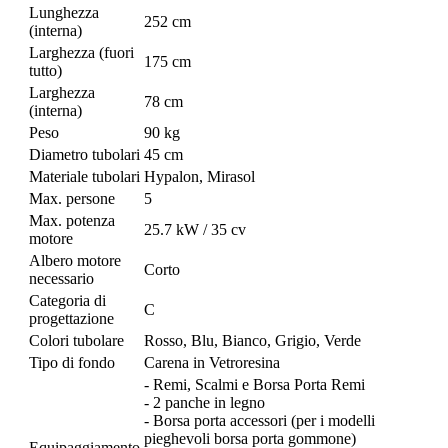
Lunghezza
252 cm
(interna)
Larghezza (fuori
175 cm
tutto)
Larghezza
78 cm
(interna)
Peso
90 kg
Diametro tubolari
45 cm
Materiale tubolari
Hypalon, Mirasol
Max. persone
5
Max. potenza
25.7 kW / 35 cv
motore
Albero motore
Corto
necessario
Categoria di
C
progettazione
Colori tubolare
Rosso, Blu, Bianco, Grigio, Verde
Tipo di fondo
Carena in Vetroresina
- Remi, Scalmi e Borsa Porta Remi
- 2 panche in legno
- Borsa porta accessori (per i modelli
pieghevoli borsa porta gommone)
Equipaggiamento