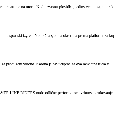
krstarenje na moru. Nude izvrsnu plovidbu, jedinstveni dizajn i prakt
ntni, sportski izgled. Neobična sjedala okrenuta prema platformi za ku
a produženi vikend. Kabina je osvijetljena sa dva rasvjetna tijela te...
li SILVER LINE RIDERS nude odlične performanse i vrhunsko rukova