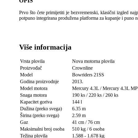
OPIS
Prvo što ćete primijetiti je bezvremenski, klasični izgled n
potpuno integrirana produžena platforma za kupanje i puno n
Više informacija
Vrsta plovila
Nova motorna plovila
Proizvođač
Crownline
Model
Bowriders 21SS
Godina proizvodnje
2013.
Model motora
Mercury 4.3L / Mercury 4.3L MP
Snaga motora
190 ks / 220 ks / 260 ks
Kapacitet goriva
144 l
Dužina (preko svega)
6.35 m
Širina (preko svega)
2.59 m
Gaz
41 cm / 76 cm
Maksimalni broj osoba
510 kg / 6 osoba
Težina plovila
1.588 - 1.678 kg