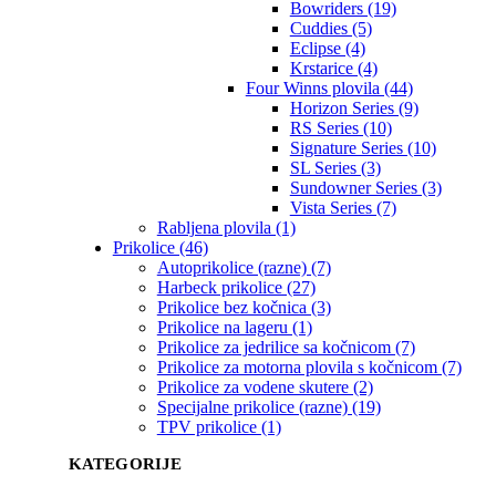
Bowriders (19)
Cuddies (5)
Eclipse (4)
Krstarice (4)
Four Winns plovila (44)
Horizon Series (9)
RS Series (10)
Signature Series (10)
SL Series (3)
Sundowner Series (3)
Vista Series (7)
Rabljena plovila (1)
Prikolice (46)
Autoprikolice (razne) (7)
Harbeck prikolice (27)
Prikolice bez kočnica (3)
Prikolice na lageru (1)
Prikolice za jedrilice sa kočnicom (7)
Prikolice za motorna plovila s kočnicom (7)
Prikolice za vodene skutere (2)
Specijalne prikolice (razne) (19)
TPV prikolice (1)
KATEGORIJE