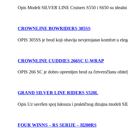
Opis Modeli SILVER LINE Cruisers S550 i S650 su idealni za 
CROWNLINE BOWRIDERS 305SS
OPIS 305SS je brod koji obavija nevjerojatan komfort u elega
CROWNLINE CUDDIES 266SC U-WRAP
OPIS 266 SC je dobro opremljen brod za četveročlanu obitelj z
GRAND SILVER LINE RIDERS S520L
Opis Uz savršen spoj luksuza i praktičnog dizajna mode
FOUR WINNS – RS SERIJE – H200RS