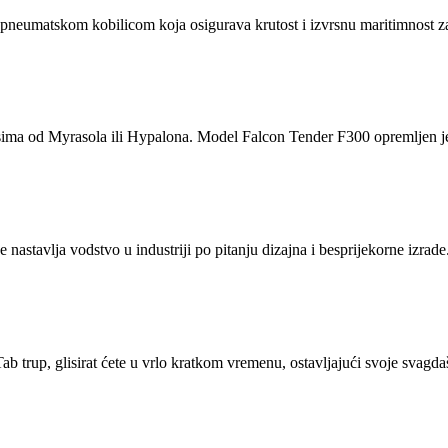
umatskom kobilicom koja osigurava krutost i izvrsnu maritimnost za
ima od Myrasola ili Hypalona. Model Falcon Tender F300 opremljen je
tavlja vodstvo u industriji po pitanju dizajna i besprijekorne izrade
 trup, glisirat ćete u vrlo kratkom vremenu, ostavljajući svoje svagda