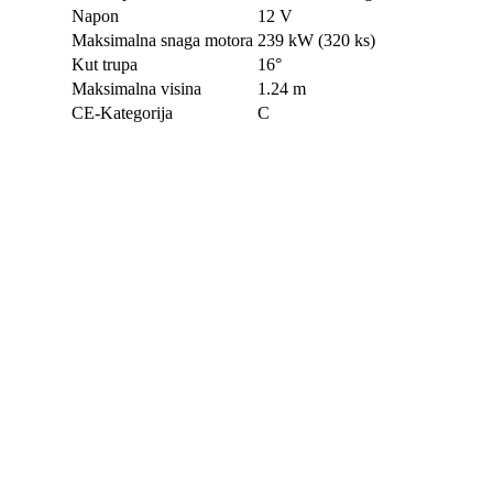
Napon
12 V
Maksimalna snaga motora
239 kW (320 ks)
Kut trupa
16°
Maksimalna visina
1.24 m
CE-Kategorija
C