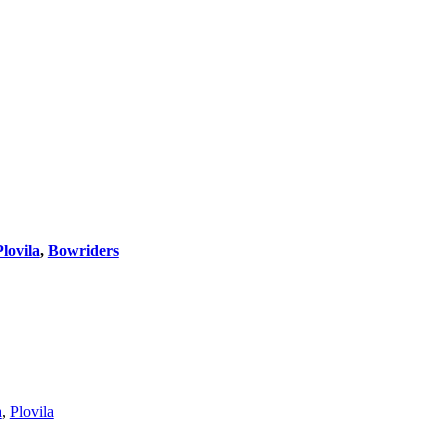
lovila
,
Bowriders
a
,
Plovila