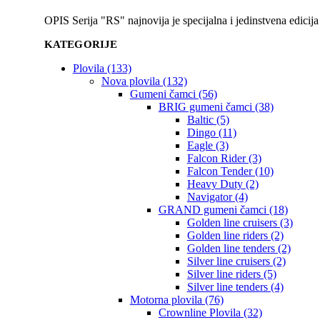
OPIS Serija "RS" najnovija je specijalna i jedinstvena edicij
KATEGORIJE
Plovila (133)
Nova plovila (132)
Gumeni čamci (56)
BRIG gumeni čamci (38)
Baltic (5)
Dingo (11)
Eagle (3)
Falcon Rider (3)
Falcon Tender (10)
Heavy Duty (2)
Navigator (4)
GRAND gumeni čamci (18)
Golden line cruisers (3)
Golden line riders (2)
Golden line tenders (2)
Silver line cruisers (2)
Silver line riders (5)
Silver line tenders (4)
Motorna plovila (76)
Crownline Plovila (32)