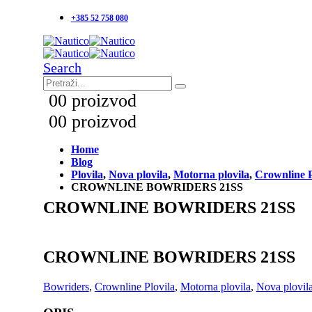
+385 52 758 080
Search
0
0 proizvod
0
0 proizvod
Home
Blog
Plovila
,
Nova plovila
,
Motorna plovila
,
Crownline P
CROWNLINE BOWRIDERS 21SS
CROWNLINE BOWRIDERS 21SS
CROWNLINE BOWRIDERS 21SS
Bowriders
,
Crownline Plovila
,
Motorna plovila
,
Nova plovil