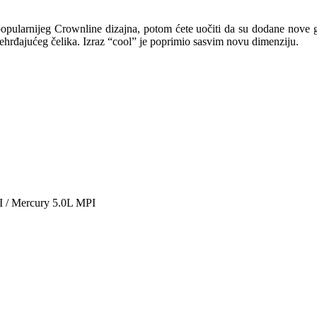
ajpopularnijeg Crownline dizajna, potom ćete uočiti da su dodane nove
ehrđajućeg čelika. Izraz “cool” je poprimio sasvim novu dimenziju.
I / Mercury 5.0L MPI