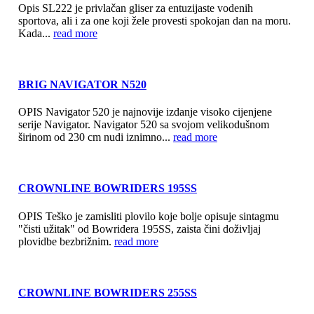
Opis SL222 je privlačan gliser za entuzijaste vodenih
sportova, ali i za one koji žele provesti spokojan dan na moru.
Kada...
read more
BRIG NAVIGATOR N520
OPIS Navigator 520 je najnovije izdanje visoko cijenjene
serije Navigator. Navigator 520 sa svojom velikodušnom
širinom od 230 cm nudi iznimno...
read more
CROWNLINE BOWRIDERS 195SS
OPIS Teško je zamisliti plovilo koje bolje opisuje sintagmu
"čisti užitak" od Bowridera 195SS, zaista čini doživljaj
plovidbe bezbrižnim.
read more
CROWNLINE BOWRIDERS 255SS