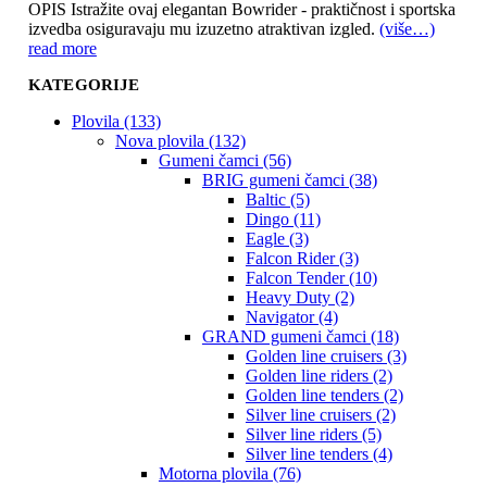
OPIS Istražite ovaj elegantan Bowrider - praktičnost i sportska
izvedba osiguravaju mu izuzetno atraktivan izgled.
(više…)
read more
KATEGORIJE
Plovila (133)
Nova plovila (132)
Gumeni čamci (56)
BRIG gumeni čamci (38)
Baltic (5)
Dingo (11)
Eagle (3)
Falcon Rider (3)
Falcon Tender (10)
Heavy Duty (2)
Navigator (4)
GRAND gumeni čamci (18)
Golden line cruisers (3)
Golden line riders (2)
Golden line tenders (2)
Silver line cruisers (2)
Silver line riders (5)
Silver line tenders (4)
Motorna plovila (76)