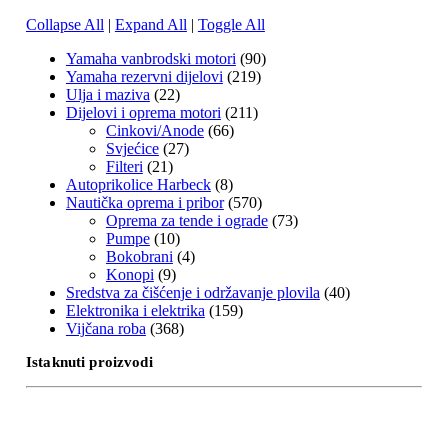
Collapse All
|
Expand All
|
Toggle All
Yamaha vanbrodski motori
(90)
Yamaha rezervni dijelovi
(219)
Ulja i maziva
(22)
Dijelovi i oprema motori
(211)
Cinkovi/Anode
(66)
Svjećice
(27)
Filteri
(21)
Autoprikolice Harbeck
(8)
Nautička oprema i pribor
(570)
Oprema za tende i ograde
(73)
Pumpe
(10)
Bokobrani
(4)
Konopi
(9)
Sredstva za čišćenje i održavanje plovila
(40)
Elektronika i elektrika
(159)
Vijčana roba
(368)
Istaknuti proizvodi