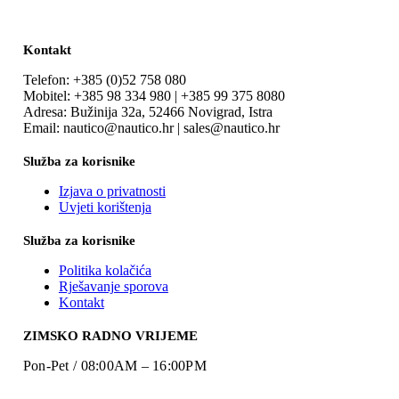
Kontakt
Telefon: +385 (0)52 758 080
Mobitel: +385 98 334 980 | +385 99 375 8080
Adresa: Bužinija 32a, 52466 Novigrad, Istra
Email: nautico@nautico.hr | sales@nautico.hr
Služba za korisnike
Izjava o privatnosti
Uvjeti korištenja
Služba za korisnike
Politika kolačića
Rješavanje sporova
Kontakt
ZIMSKO RADNO VRIJEME
Pon-Pet / 08:00AM – 16:00PM