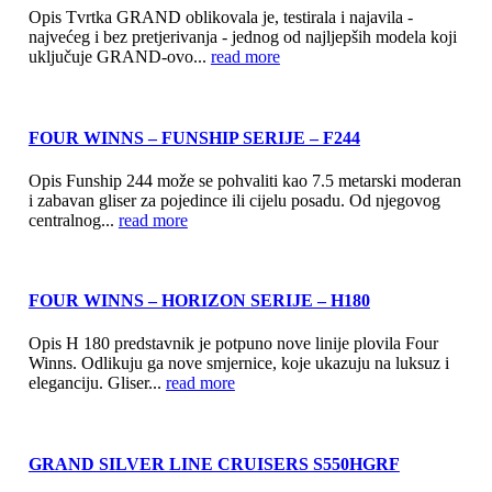
Opis Tvrtka GRAND oblikovala je, testirala i najavila -
najvećeg i bez pretjerivanja - jednog od najljepših modela koji
uključuje GRAND-ovo...
read more
FOUR WINNS – FUNSHIP SERIJE – F244
Opis Funship 244 može se pohvaliti kao 7.5 metarski moderan
i zabavan gliser za pojedince ili cijelu posadu. Od njegovog
centralnog...
read more
FOUR WINNS – HORIZON SERIJE – H180
Opis H 180 predstavnik je potpuno nove linije plovila Four
Winns. Odlikuju ga nove smjernice, koje ukazuju na luksuz i
eleganciju. Gliser...
read more
GRAND SILVER LINE CRUISERS S550HGRF