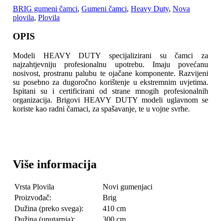
BRIG gumeni čamci
,
Gumeni čamci
,
Heavy Duty
,
Nova
plovila
,
Plovila
OPIS
Modeli HEAVY DUTY specijalizirani su čamci za
najzahtjevniju profesionalnu upotrebu. Imaju povećanu
nosivost, prostranu palubu te ojačane komponente
. Razvijeni
su posebno za dugoročno korištenje u ekstremnim uvjetima.
Ispitani su i certificirani od strane mnogih profesionalnih
organizacija. Brigovi HEAVY DUTY modeli uglavnom se
koriste kao radni čamaci, za spašavanje, te u vojne svrhe.
Više informacija
Vrsta Plovila
Novi gumenjaci
Proizvođač:
Brig
Dužina (preko svega):
410 cm
Dužina (unutarnja):
300 cm