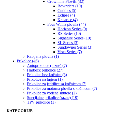
Crownline Plovila (32)
Bowriders (19)
Cuddies (5)
Eclipse (4)
Krstarice (4)
Four Winns plovila (44)
Horizon Series (9)
RS Series (10)
Signature Series (10)
SL Series (3)
Sundowner Series (3)
Vista Series (7)
Rabljena plovila (1)
Prikolice (46)
Autoprikolice (razne) (7)
Harbeck prikolice (27)
Prikolice bez kočnica (3)
Prikolice na lageru (1)
Prikolice za jedrilice sa kočnicom (7)
Prikolice za motorna plovila s kočnicom (7)
Prikolice za vodene skutere (2)
Specijalne prikolice (razne) (19)
TPV prikolice (1)
KATEGORIJE