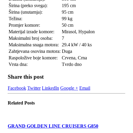
Širina (preko svega):
195 cm
Širina (unutarnja):
95 cm
Težina:
99 kg
Promjer komore:
50 cm
Materijal izrade komore:
Mirasol, Hypalon
Maksimalni broj osoba:
7
Maksimalna snaga motora:
29.4 kW / 40 ks
Zahtjevana osovina motora:
Duga
Raspoložive boje komore:
Crvena, Crna
Vrsta dna:
Tvrdo dno
Share this post
Facebook
Twitter
LinkedIn
Google +
Email
Related
Posts
GRAND GOLDEN LINE CRUISERS G850