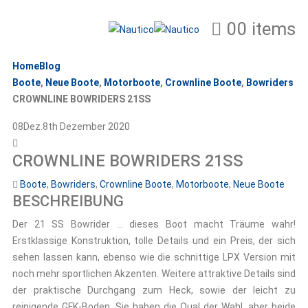
0
0 items
Home
Blog
Boote
,
Neue Boote
,
Motorboote
,
Crownline Boote
,
Bowriders
CROWNLINE BOWRIDERS 21SS
08
Dez.
8th Dezember 2020
CROWNLINE BOWRIDERS 21SS
Boote
,
Bowriders
,
Crownline Boote
,
Motorboote
,
Neue Boote
BESCHREIBUNG
Der 21 SS Bowrider … dieses Boot macht Träume wahr!
Erstklassige Konstruktion, tolle Details und ein Preis, der sich
sehen lassen kann, ebenso wie die schnittige LPX Version
mit
noch mehr sportlichen Akzenten. Weitere attraktive Details sind
der praktische Durchgang zum Heck, sowie der leicht zu
reinigende GFK-Boden. Sie haben die Qual der Wahl, aber beide