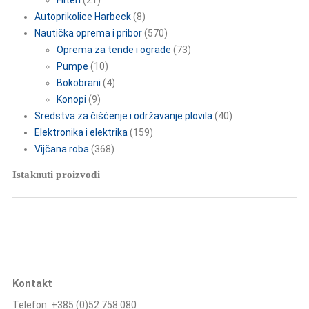
Filteri
(21)
Autoprikolice Harbeck
(8)
Nautička oprema i pribor
(570)
Oprema za tende i ograde
(73)
Pumpe
(10)
Bokobrani
(4)
Konopi
(9)
Sredstva za čišćenje i održavanje plovila
(40)
Elektronika i elektrika
(159)
Vijčana roba
(368)
Istaknuti proizvodi
Kontakt
Telefon: +385 (0)52 758 080