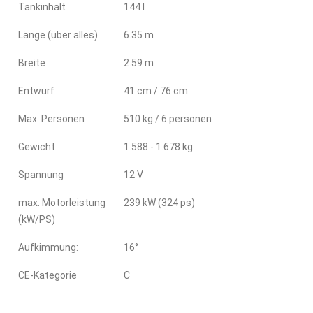
Tankinhalt
144 l
Länge (über alles)
6.35 m
Breite
2.59 m
Entwurf
41 cm / 76 cm
Max. Personen
510 kg / 6 personen
Gewicht
1.588 - 1.678 kg
Spannung
12 V
max. Motorleistung
239 kW (324 ps)
(kW/PS)
Aufkimmung:
16°
CE-Kategorie
C