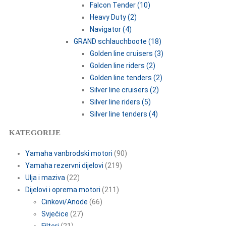
Falcon Tender (10)
Heavy Duty (2)
Navigator (4)
GRAND schlauchboote (18)
Golden line cruisers (3)
Golden line riders (2)
Golden line tenders (2)
Silver line cruisers (2)
Silver line riders (5)
Silver line tenders (4)
KATEGORIJE
Yamaha vanbrodski motori
(90)
Yamaha rezervni dijelovi
(219)
Ulja i maziva
(22)
Dijelovi i oprema motori
(211)
Cinkovi/Anode
(66)
Svjećice
(27)