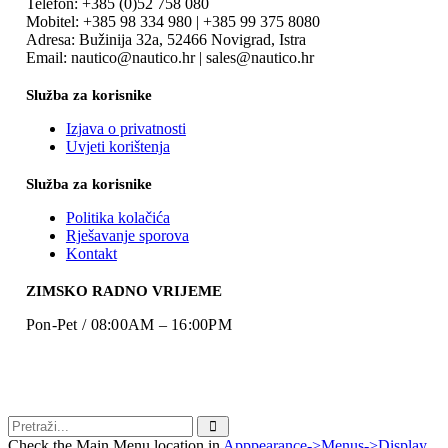
Telefon: +385 (0)52 758 080
Mobitel: +385 98 334 980 | +385 99 375 8080
Adresa: Bužinija 32a, 52466 Novigrad, Istra
Email: nautico@nautico.hr | sales@nautico.hr
Služba za korisnike
Izjava o privatnosti
Uvjeti korištenja
Služba za korisnike
Politika kolačića
Rješavanje sporova
Kontakt
ZIMSKO RADNO VRIJEME
Pon-Pet / 08:00AM – 16:00PM
Check the Main Menu location in
Apppearance->Menus->Display