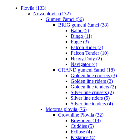
Plovila (133)
Nova plovila (132)
Gumeni čamci (56)
BRIG gumeni čamci (38)
Baltic (5)
Dingo (11)
Eagle (3)
Falcon Rider (3)
Falcon Tender (10)
Heavy Duty (2)
Navigator (4)
GRAND gumeni čamci (18)
Golden line cruisers (3)
Golden line riders (2)
Golden line tenders (2)
Silver line cruisers (2)
Silver line riders (5)
Silver line tenders (4)
Motorna plovila (76)
Crownline Plovila (32)
Bowriders (19)
Cuddies (5)
Eclipse (4)
Krstarice (4)