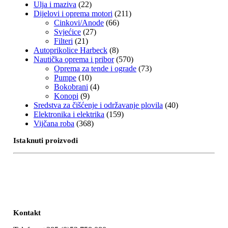
Ulja i maziva
(22)
Dijelovi i oprema motori
(211)
Cinkovi/Anode
(66)
Svjećice
(27)
Filteri
(21)
Autoprikolice Harbeck
(8)
Nautička oprema i pribor
(570)
Oprema za tende i ograde
(73)
Pumpe
(10)
Bokobrani
(4)
Konopi
(9)
Sredstva za čišćenje i održavanje plovila
(40)
Elektronika i elektrika
(159)
Vijčana roba
(368)
Istaknuti proizvodi
Kontakt