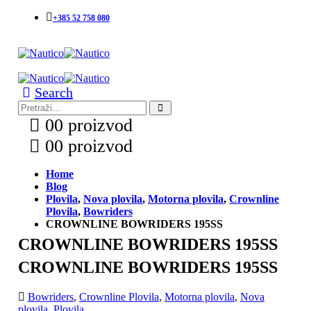
+385 52 758 080
Search
0
0 proizvod
0
0 proizvod
Home
Blog
Plovila
,
Nova plovila
,
Motorna plovila
,
Crownline
Plovila
,
Bowriders
CROWNLINE BOWRIDERS 195SS
CROWNLINE BOWRIDERS 195SS
CROWNLINE BOWRIDERS 195SS
Bowriders
,
Crownline Plovila
,
Motorna plovila
,
Nova
plovila
,
Plovila