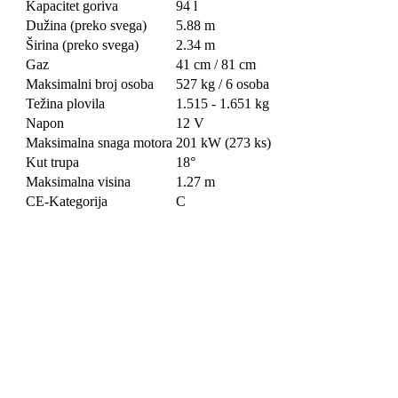
Kapacitet goriva
94 l
Dužina (preko svega)
5.88 m
Širina (preko svega)
2.34 m
Gaz
41 cm / 81 cm
Maksimalni broj osoba
527 kg / 6 osoba
Težina plovila
1.515 - 1.651 kg
Napon
12 V
Maksimalna snaga motora
201 kW (273 ks)
Kut trupa
18°
Maksimalna visina
1.27 m
CE-Kategorija
C