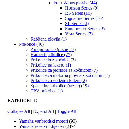
Four Winns plovila (44)
Horizon Series (9)
RS Series (10)
Signature Series (10)
SL Series (3)
Sundowner Series (3)
Vista Series (7)
Rabljena plovila (1)
Prikolice (46)
Autoprikolice (razne) (7)
Harbeck prikolice (27)
Prikolice bez kočnica (3)
Prikolice na lageru (1)
Prikolice za jedrilice sa kočnicom (7)
Prikolice za motorna plovila s kočnicom (7)
Prikolice za vodene skutere (2)
Specijalne prikolice (razne) (19)
TPV prikolice (1)
KATEGORIJE
Collapse All
|
Expand All
|
Toggle All
Yamaha vanbrodski motori
(90)
Yamaha rezervni dijelovi
(219)