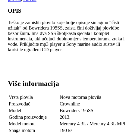
OPIS
Teško je zamisliti plovilo koje bolje opisuje sintagmu “čisti
užitak” od Bowridera 195SS, zaista čini doživljaj plovidbe
bezbrižnim.
Ima dva SSS školjkasta sjedala i komplet
instrumenata, uključujući dubinomjer s temperaturama zraka i
vode. Priključite mp3 player u Sony marine audio sustav ili
koristite ugrađeni CD player.
Više informacija
Vrsta plovila
Nova motorna plovila
Proizvođač
Crownline
Model
Bowriders 195SS
Godina proizvodnje
2013.
Model motora
Mercury 4.3L / Mercury 4.3L MPI
Snaga motora
190 ks