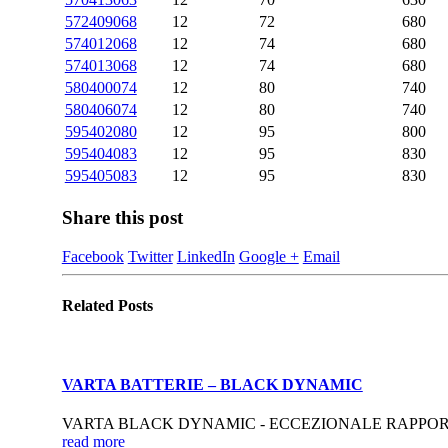
572409068
12
72
680
574012068
12
74
680
574013068
12
74
680
580400074
12
80
740
580406074
12
80
740
595402080
12
95
800
595404083
12
95
830
595405083
12
95
830
Share this post
Facebook
Twitter
LinkedIn
Google +
Email
Related
Posts
VARTA BATTERIE – BLACK DYNAMIC
VARTA BLACK DYNAMIC - ECCEZIONALE RAPPORTO PREZZO-PR
read more