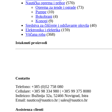
Nautička oprema i pribor
(570)
Oprema za tende i ograde
(73)
Pumpe
(10)
Bokobrani
(4)
Konopi
(9)
Sredstva za čišćenje i održavanje plovila
(40)
Elektronika i elektrika
(159)
Vijčana roba
(368)
Istaknuti proizvodi
Contatto
Telefono: +385 (0)52 758 080
Cellulare: +385 98 334 980 | +385 99 375 8080
Indirizzo: Bužinija 32a, 52466 Novigrad, Istra
Email: nautico@nautico.hr | sales@nautico.hr
Assistenza clienti