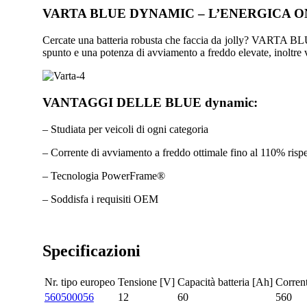
VARTA BLUE DYNAMIC – L’ENERGICA 
Cercate una batteria robusta che faccia da jolly? VARTA BLU
spunto e una potenza di avviamento a freddo elevate, inoltre va
VANTAGGI DELLE BLUE dynamic:
– Studiata per veicoli di ogni categoria
– Corrente di avviamento a freddo ottimale fino al 110% rispett
– Tecnologia PowerFrame®
– Soddisfa i requisiti OEM
Specificazioni
Nr. tipo europeo
Tensione [V]
Capacità batteria [Ah]
Corrent
560500056
12
60
560