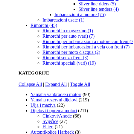
Silver line riders (5)
Silver line tenders (4)
Imbarcazioni a motore (75)
Imbarcazioni usate (1)
Rimorchi (45)
Rimorchi in magazzino (1)
Rimorchi per auto (vari) (7)
Rimorchi per imbarcazioni a motore con freni (7
Rimorchi per imbarcazioni a vela con freni (7)
Rimorchi per moto d'acqua (2)
Rimorchi senza freni (3)
Rimorchi speciali (vari) (19)
KATEGORIJE
Collapse All
|
Expand All
|
Toggle All
Yamaha vanbrodski motori
(90)
Yamaha rezervni dijelovi
(219)
Ulja i maziva
(22)
Dijelovi i oprema motori
(211)
Cinkovi/Anode
(66)
Svjećice
(27)
Filteri
(21)
Autoprikolice Harbeck
(8)