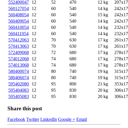
552400047
12
52
470
12 kg
207x1
560127054
12
60
540
14 kg
242x1
560408054
12
60
540
15 kg
242x1
560409054
12
60
540
14 kg
242x1
560410054
12
60
540
14 kg
232x1
560411054
12
60
540
14 kg
232x1
570412063
12
70
630
17 kg
261x1
570413063
12
70
630
17 kg
261x1
572409068
12
72
680
17 kg
278x1
574012068
12
74
680
17 kg
278x1
574013068
12
74
680
17 kg
278x1
580400074
12
80
740
19 kg
315x1
580406074
12
80
740
19 kg
315x1
595402080
12
95
800
21 kg
353x1
595404083
12
95
830
20 kg
306x1
595405083
12
95
830
20 kg
306x1
Share this post
Facebook
Twitter
LinkedIn
Google +
Email