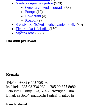
Nautička oprema i pribor
(570)
Oprema za tende i ograde
(73)
Pumpe
(10)
Bokobrani
(4)
Konopi
(9)
Sredstva za čišćenje i održavanje plovila
(40)
Elektronika i elektrika
(159)
Vijčana roba
(368)
Istaknuti proizvodi
Kontakt
Telefon: +385 (0)52 758 080
Mobitel: +385 98 334 980 | +385 99 375 8080
Adresse: Bužinija 32a, 52466 Novigrad, Istra
Email: nautico@nautico.hr | sales@nautico.hr
Kundendienst