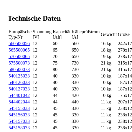
Technische Daten
Europäische
Spannung
Kapacität
Kälteprüfstrom
Gewicht
Größe
Typ-Nr
[V]
[Ah]
[A]
560500056
12
60
560
16 kg
242x1
565500065
12
65
650
18 kg
278x1
570500065
12
70
650
19 kg
278x1
575500073
12
75
730
21 kg
315x1
580500073
12
80
730
21 kg
315x1
540125033
12
40
330
10 kg
187x1
540126033
12
40
330
10 kg
187x1
540127033
12
40
330
10 kg
187x1
544401042
12
44
420
10 kg
175x1
544402044
12
44
440
11 kg
207x1
545155033
12
45
330
11 kg
238x1
545156033
12
45
330
11 kg
238x1
545157033
12
45
330
11 kg
238x1
545158033
12
45
330
11 kg
238x1