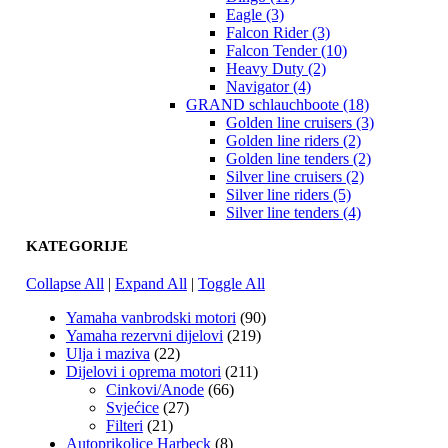
Eagle (3)
Falcon Rider (3)
Falcon Tender (10)
Heavy Duty (2)
Navigator (4)
GRAND schlauchboote (18)
Golden line cruisers (3)
Golden line riders (2)
Golden line tenders (2)
Silver line cruisers (2)
Silver line riders (5)
Silver line tenders (4)
KATEGORIJE
Collapse All
|
Expand All
|
Toggle All
Yamaha vanbrodski motori
(90)
Yamaha rezervni dijelovi
(219)
Ulja i maziva
(22)
Dijelovi i oprema motori
(211)
Cinkovi/Anode
(66)
Svjećice
(27)
Filteri
(21)
Autoprikolice Harbeck
(8)