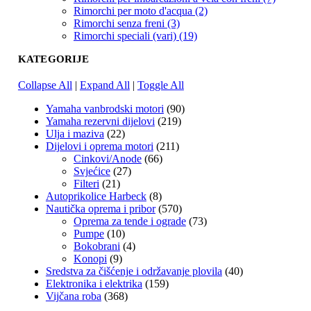
Rimorchi per moto d'acqua (2)
Rimorchi senza freni (3)
Rimorchi speciali (vari) (19)
KATEGORIJE
Collapse All
|
Expand All
|
Toggle All
Yamaha vanbrodski motori
(90)
Yamaha rezervni dijelovi
(219)
Ulja i maziva
(22)
Dijelovi i oprema motori
(211)
Cinkovi/Anode
(66)
Svjećice
(27)
Filteri
(21)
Autoprikolice Harbeck
(8)
Nautička oprema i pribor
(570)
Oprema za tende i ograde
(73)
Pumpe
(10)
Bokobrani
(4)
Konopi
(9)
Sredstva za čišćenje i održavanje plovila
(40)
Elektronika i elektrika
(159)
Vijčana roba
(368)