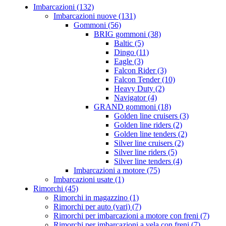
Imbarcazioni (132)
Imbarcazioni nuove (131)
Gommoni (56)
BRIG gommoni (38)
Baltic (5)
Dingo (11)
Eagle (3)
Falcon Rider (3)
Falcon Tender (10)
Heavy Duty (2)
Navigator (4)
GRAND gommoni (18)
Golden line cruisers (3)
Golden line riders (2)
Golden line tenders (2)
Silver line cruisers (2)
Silver line riders (5)
Silver line tenders (4)
Imbarcazioni a motore (75)
Imbarcazioni usate (1)
Rimorchi (45)
Rimorchi in magazzino (1)
Rimorchi per auto (vari) (7)
Rimorchi per imbarcazioni a motore con freni (7)
Rimorchi per imbarcazioni a vela con freni (7)