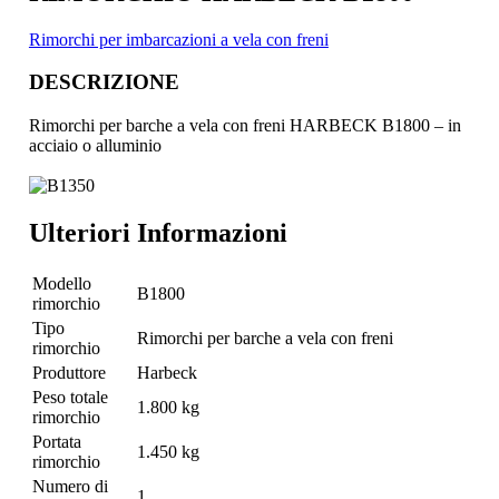
Rimorchi per imbarcazioni a vela con freni
DESCRIZIONE
Rimorchi per barche a vela con freni HARBECK B1800 – in
acciaio o alluminio
Ulteriori Informazioni
Modello
B1800
rimorchio
Tipo
Rimorchi per barche a vela con freni
rimorchio
Produttore
Harbeck
Peso totale
1.800 kg
rimorchio
Portata
1.450 kg
rimorchio
Numero di
1