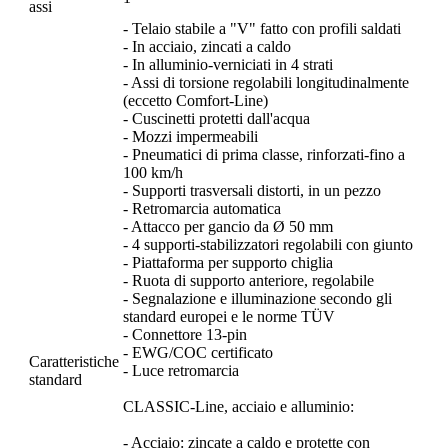
assi
- Telaio stabile a "V" fatto con profili saldati
- In acciaio, zincati a caldo
- In alluminio-verniciati in 4 strati
- Assi di torsione regolabili longitudinalmente
(eccetto Comfort-Line)
- Cuscinetti protetti dall'acqua
- Mozzi impermeabili
- Pneumatici di prima classe, rinforzati-fino a
100 km/h
- Supporti trasversali distorti, in un pezzo
- Retromarcia automatica
- Attacco per gancio da Ø 50 mm
- 4 supporti-stabilizzatori regolabili con giunto
- Piattaforma per supporto chiglia
- Ruota di supporto anteriore, regolabile
- Segnalazione e illuminazione secondo gli
standard europei e le norme TÜV
- Connettore 13-pin
- EWG/COC certificato
Caratteristiche
- Luce retromarcia
standard
CLASSIC-Line, acciaio e alluminio:
- Acciaio: zincate a caldo e protette con