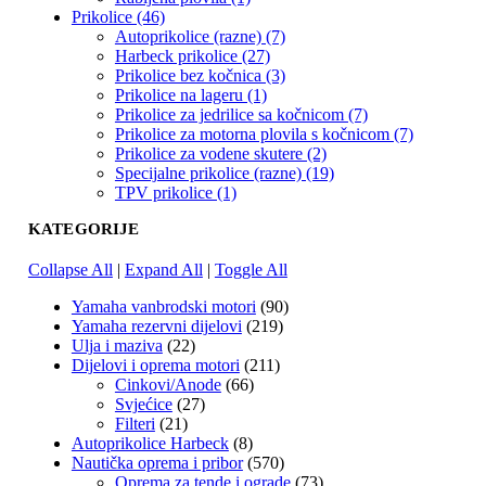
Prikolice (46)
Autoprikolice (razne) (7)
Harbeck prikolice (27)
Prikolice bez kočnica (3)
Prikolice na lageru (1)
Prikolice za jedrilice sa kočnicom (7)
Prikolice za motorna plovila s kočnicom (7)
Prikolice za vodene skutere (2)
Specijalne prikolice (razne) (19)
TPV prikolice (1)
KATEGORIJE
Collapse All
|
Expand All
|
Toggle All
Yamaha vanbrodski motori
(90)
Yamaha rezervni dijelovi
(219)
Ulja i maziva
(22)
Dijelovi i oprema motori
(211)
Cinkovi/Anode
(66)
Svjećice
(27)
Filteri
(21)
Autoprikolice Harbeck
(8)
Nautička oprema i pribor
(570)
Oprema za tende i ograde
(73)