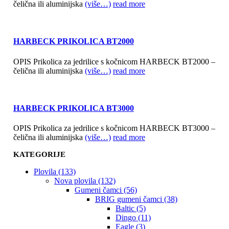
čelična ili aluminijska
(više…)
read more
HARBECK PRIKOLICA BT2000
OPIS Prikolica za jedrilice s kočnicom HARBECK BT2000 –
čelična ili aluminijska
(više…)
read more
HARBECK PRIKOLICA BT3000
OPIS Prikolica za jedrilice s kočnicom HARBECK BT3000 –
čelična ili aluminijska
(više…)
read more
KATEGORIJE
Plovila (133)
Nova plovila (132)
Gumeni čamci (56)
BRIG gumeni čamci (38)
Baltic (5)
Dingo (11)
Eagle (3)