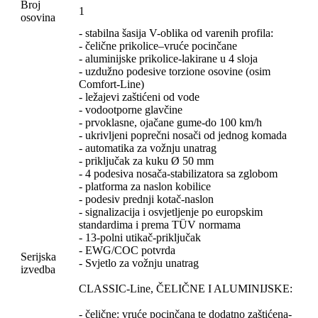
Broj
1
osovina
- stabilna šasija V-oblika od varenih profila:
- čelične prikolice–vruće pocinčane
- aluminijske prikolice-lakirane u 4 sloja
- uzdužno podesive torzione osovine (osim
Comfort-Line)
- ležajevi zaštićeni od vode
- vodootporne glavčine
- prvoklasne, ojačane gume-do 100 km/h
- ukrivljeni poprečni nosači od jednog komada
- automatika za vožnju unatrag
- priključak za kuku Ø 50 mm
- 4 podesiva nosača-stabilizatora sa zglobom
- platforma za naslon kobilice
- podesiv prednji kotač-naslon
- signalizacija i osvjetljenje po europskim
standardima i prema TÜV normama
- 13-polni utikač-priključak
- EWG/COC potvrda
Serijska
- Svjetlo za vožnju unatrag
izvedba
CLASSIC-Line, ČELIČNE I ALUMINIJSKE:
- čelične: vruće pocinčana te dodatno zaštićena-