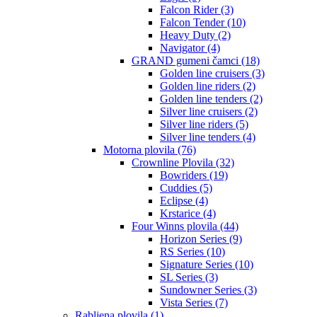
Falcon Rider (3)
Falcon Tender (10)
Heavy Duty (2)
Navigator (4)
GRAND gumeni čamci (18)
Golden line cruisers (3)
Golden line riders (2)
Golden line tenders (2)
Silver line cruisers (2)
Silver line riders (5)
Silver line tenders (4)
Motorna plovila (76)
Crownline Plovila (32)
Bowriders (19)
Cuddies (5)
Eclipse (4)
Krstarice (4)
Four Winns plovila (44)
Horizon Series (9)
RS Series (10)
Signature Series (10)
SL Series (3)
Sundowner Series (3)
Vista Series (7)
Rabljena plovila (1)