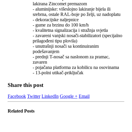
lakirana Zincomet premazom
- aluminijske: višeslojno lakiranje bijela ili
srebrna, ostale RAL-boje po želji, uz nadoplatu
- dekoracijske naljepnice
- gume za brzinu do 100 km/h
- kvalitetna signalizacija i stražnja svjetla
- zavareni vanjski nosači-stabilizatori (specijalno
prilagođeni tipu plovila)
- unutrašnji nosači sa kontinuiranim
podešavanjem
- prednji T-nosač sa naslonom za pramac,
zavaren
- pojačana platforma za kobilicu na osovinama
- 13-polni utikač-priključak
Share this post
Facebook
Twitter
LinkedIn
Google +
Email
Related
Posts