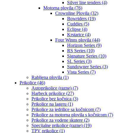
Silver line tenders (4)
Motorna plovila (76)
Crownline Plovila (32)
Bowriders (19)
Cuddies (5)
Eclipse (4)
Krstarice (4)
Four Winns plovila (44)
Horizon Series (9)
RS Series (10)
Signature Series (10)
SL Series (3)
Sundowner Series (3)
Vista Series (7)
Rabljena plovila (1)
Prikolice (46)
Autoprikolice (razne) (7)
Harbeck prikolice (27)
Prikolice bez kočnica (3)
Prikolice na lageru (1)
Prikolice za jedrilice sa kočnicom (7)
Prikolice za motorna plovila s kočnicom (7)
Prikolice za vodene skutere (2)
Specijalne prikolice (razne) (19)
TPV prikolice (1)