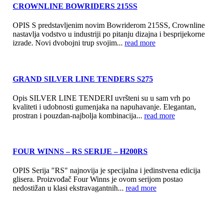
CROWNLINE BOWRIDERS 215SS
OPIS S predstavljenim novim Bowriderom 215SS, Crownline
nastavlja vodstvo u industriji po pitanju dizajna i besprijekorne
izrade. Novi dvobojni trup svojim...
read more
GRAND SILVER LINE TENDERS S275
Opis SILVER LINE TENDERI uvršteni su u sam vrh po
kvaliteti i udobnosti gumenjaka na napuhavanje. Elegantan,
prostran i pouzdan-najbolja kombinacija...
read more
FOUR WINNS – RS SERIJE – H200RS
OPIS Serija "RS" najnovija je specijalna i jedinstvena edicija
glisera. Proizvođač Four Winns je ovom serijom postao
nedostižan u klasi ekstravagantnih...
read more