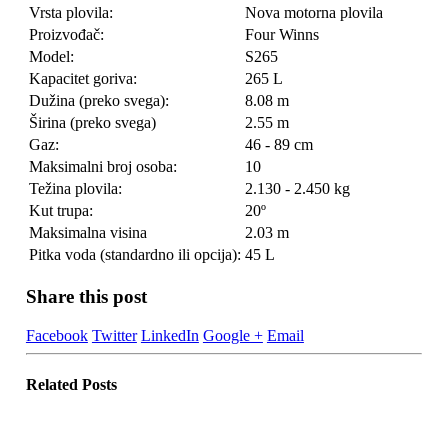
Vrsta plovila:
Nova motorna plovila
Proizvođač:
Four Winns
Model:
S265
Kapacitet goriva:
265 L
Dužina (preko svega):
8.08 m
Širina (preko svega)
2.55 m
Gaz:
46 - 89 cm
Maksimalni broj osoba:
10
Težina plovila:
2.130 - 2.450 kg
Kut trupa:
20º
Maksimalna visina
2.03 m
Pitka voda (standardno ili opcija):
45 L
Share this post
Facebook
Twitter
LinkedIn
Google +
Email
Related
Posts