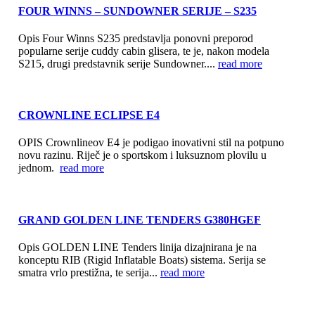
FOUR WINNS – SUNDOWNER SERIJE – S235
Opis Four Winns S235 predstavlja ponovni preporod
popularne serije cuddy cabin glisera, te je, nakon modela
S215, drugi predstavnik serije Sundowner....
read more
CROWNLINE ECLIPSE E4
OPIS Crownlineov E4 je podigao inovativni stil na potpuno
novu razinu. Riječ je o sportskom i luksuznom plovilu u
jednom.
read more
GRAND GOLDEN LINE TENDERS G380HGEF
Opis GOLDEN LINE Tenders linija dizajnirana je na
konceptu RIB (Rigid Inflatable Boats) sistema. Serija se
smatra vrlo prestižna, te serija...
read more