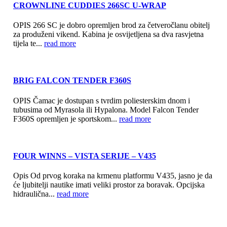
CROWNLINE CUDDIES 266SC U-WRAP
OPIS 266 SC je dobro opremljen brod za četveročlanu obitelj
za produženi vikend. Kabina je osvijetljena sa dva rasvjetna
tijela te...
read more
BRIG FALCON TENDER F360S
OPIS Čamac je dostupan s tvrdim poliesterskim dnom i
tubusima od Myrasola ili Hypalona. Model Falcon Tender
F360S opremljen je sportskom...
read more
FOUR WINNS – VISTA SERIJE – V435
Opis Od prvog koraka na krmenu platformu V435, jasno je da
će ljubitelji nautike imati veliki prostor za boravak. Opcijska
hidraulična...
read more