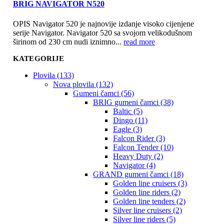
BRIG NAVIGATOR N520
OPIS Navigator 520 je najnovije izdanje visoko cijenjene
serije Navigator. Navigator 520 sa svojom velikodušnom
širinom od 230 cm nudi iznimno...
read more
KATEGORIJE
Plovila (133)
Nova plovila (132)
Gumeni čamci (56)
BRIG gumeni čamci (38)
Baltic (5)
Dingo (11)
Eagle (3)
Falcon Rider (3)
Falcon Tender (10)
Heavy Duty (2)
Navigator (4)
GRAND gumeni čamci (18)
Golden line cruisers (3)
Golden line riders (2)
Golden line tenders (2)
Silver line cruisers (2)
Silver line riders (5)