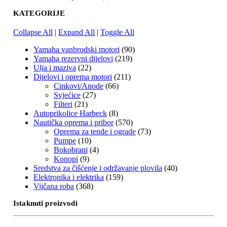
KATEGORIJE
Collapse All
|
Expand All
|
Toggle All
Yamaha vanbrodski motori
(90)
Yamaha rezervni dijelovi
(219)
Ulja i maziva
(22)
Dijelovi i oprema motori
(211)
Cinkovi/Anode
(66)
Svjećice
(27)
Filteri
(21)
Autoprikolice Harbeck
(8)
Nautička oprema i pribor
(570)
Oprema za tende i ograde
(73)
Pumpe
(10)
Bokobrani
(4)
Konopi
(9)
Sredstva za čišćenje i održavanje plovila
(40)
Elektronika i elektrika
(159)
Vijčana roba
(368)
Istaknuti proizvodi