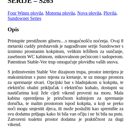
SERIJE – S265
Four Winns plovila
,
Motorna plovila
,
Nova plovila
,
Plovila
,
Sundowner Series
Opis
Pristupite prestižnom gliseru…
s mogućnošću
noćenja
. Ovaj 8
metarski cuddy predstavnik je nagrađivane serije Sundowner s
iznimno prostranim kokpitom, velikim ležištem za sunčanje
,
zasebnom WC kabinom, mikrovalnom pećnicom i sudoperom.
Patentiran Stable-Vee trup omogućuje plovidbu vaših snova.
S jedinstvenim Stable Vee dizajnom trupa, prostor interijera je
maksimiziran s puno mjesta za kretanje, te uz mnogo prostora
za spremanje stvari. Opcijski bar s hladnjakom u kokpitu, te
električni obalni priključak i električno kuhalo, dostupni su
nautičarima koji žele cijeli vikend provesti na moru. Mala
kabina opremljena je priručnom kuhinjom za spremanje
doručka, te malim prostorom ispod kokpita, u koji se preko
noći mogu smjestiti djeca, ili može poslužiti kao spremište za
svu dodatnu prtljagu kako bi bila van očiju i ne bi bila na putu.
Zatvoreni toaletni prostor dodatna je praktičnost za dugi
vikend.