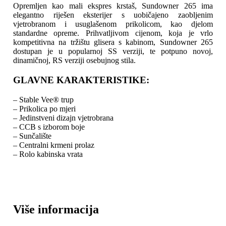
Opremljen kao mali ekspres krstaš, Sundowner 265 ima
elegantno riješen eksterijer s uobičajeno zaobljenim
vjetrobranom i usuglašenom prikolicom, kao djelom
standardne opreme. Prihvatljivom cijenom, koja je vrlo
kompetitivna na tržištu glisera s kabinom, Sundowner 265
dostupan je u popularnoj SS verziji, te potpuno novoj,
dinamičnoj, RS verziji osebujnog stila.
GLAVNE KARAKTERISTIKE:
– Stable Vee® trup
– Prikolica po mjeri
– Jedinstveni dizajn vjetrobrana
– CCB s izborom boje
– Sunčalište
– Centralni krmeni prolaz
– Rolo kabinska vrata
Više informacija