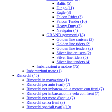
Baltic (5)
Dingo (11)
Eagle (3)
Falcon Rider (3)
Falcon Tender (10)
Heavy Duty (2)
Navigator (4)
GRAND gommoni (18)
Golden line cruisers (3)
Golden line riders (2)
Golden line tenders (2)
Silver line cruisers (2)
Silver line riders (5)
Silver line tenders (4)
Imbarcazioni a motore (75)
Imbarcazioni usate (1)
Rimorchi (45)
Rimorchi in magazzino (1)
Rimorchi per auto (vari) (7)
Rimorchi per imbarcazioni a motore con freni (7)
Rimorchi per imbarcazioni a vela con freni (7)
Rimorchi per moto d'acqua (2)
Rimorchi senza freni (3)
Rimorchi speciali (vari) (19)