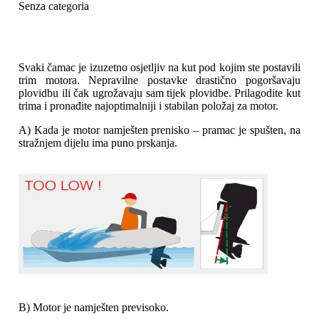
Senza categoria
Svaki čamac je izuzetno osjetljiv na kut pod kojim ste postavili
trim motora. Nepravilne postavke drastično pogoršavaju
plovidbu ili čak ugrožavaju sam tijek plovidbe. Prilagodite kut
trima i pronađite najoptimalniji i stabilan položaj za motor.
A) Kada je motor namješten prenisko – pramac je spušten, na
stražnjem dijelu ima puno prskanja.
B) Motor je namješten previsoko.