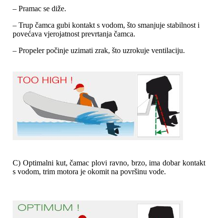
– Pramac se diže.
– Trup čamca gubi kontakt s vodom, što smanjuje stabilnost i
povećava vjerojatnost prevrtanja čamca.
– Propeler počinje uzimati zrak, što uzrokuje ventilaciju.
C) Optimalni kut, čamac plovi ravno, brzo, ima dobar kontakt
s vodom, trim motora je okomit na površinu vode.