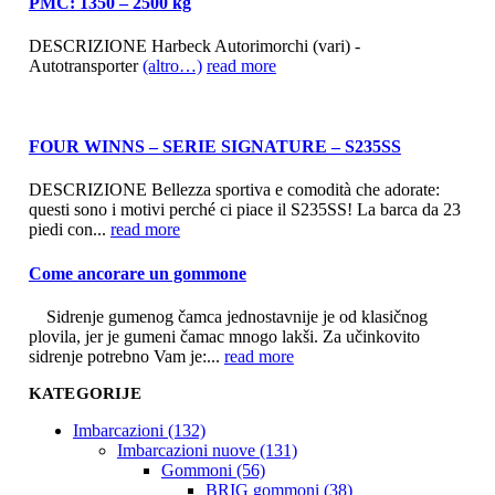
PMC: 1350 – 2500 kg
DESCRIZIONE Harbeck Autorimorchi (vari) -
Autotransporter
(altro…)
read more
FOUR WINNS – SERIE SIGNATURE – S235SS
DESCRIZIONE Bellezza sportiva e comodità che adorate:
questi sono i motivi perché ci piace il S235SS! La barca da 23
piedi con...
read more
Come ancorare un gommone
Sidrenje gumenog čamca jednostavnije je od klasičnog
plovila, jer je gumeni čamac mnogo lakši. Za učinkovito
sidrenje potrebno Vam je:...
read more
KATEGORIJE
Imbarcazioni (132)
Imbarcazioni nuove (131)
Gommoni (56)
BRIG gommoni (38)