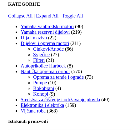
KATEGORIJE
Collapse All
|
Expand All
|
Toggle All
Yamaha vanbrodski motori
(90)
Yamaha rezervni dijelovi
(219)
Ulja i maziva
(22)
Dijelovi i oprema motori
(211)
Cinkovi/Anode
(66)
Svjećice
(27)
Filteri
(21)
Autoprikolice Harbeck
(8)
Nautička oprema i pribor
(570)
Oprema za tende i ograde
(73)
Pumpe
(10)
Bokobrani
(4)
Konopi
(9)
Sredstva za čišćenje i održavanje plovila
(40)
Elektronika i elektrika
(159)
Vijčana roba
(368)
Istaknuti proizvodi