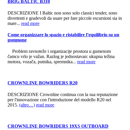
BRIG BALTIC B310
DESCRIZIONE I Baltic non sono solo classici tender, sono
divertenti e gradevoli da usare per fare piccole escursioni sia in
mare...
read more
Come organizzare lo spazio e ristabilire l’equilibrio su un
gommone
Problem ravnoteže i organizacije prostora u gumenom
čamcu vrlo je važan. Razlog je jednostavan: ukupna težina
motora, vozača, putnika, spremnika...
read more
CROWNLINE BOWRIDERS R20
DESCRIZIONE Crownline continua con la sua reputazione
per l'innovazione con l'introduzione del modello R20 nel
2015.
(altro…)
read more
CROWNLINE BOWRIDERS 19XS OUTBOARD