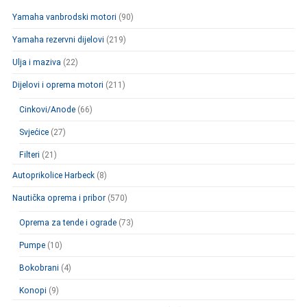
Yamaha vanbrodski motori
(90)
Yamaha rezervni dijelovi
(219)
Ulja i maziva
(22)
Dijelovi i oprema motori
(211)
Cinkovi/Anode
(66)
Svjećice
(27)
Filteri
(21)
Autoprikolice Harbeck
(8)
Nautička oprema i pribor
(570)
Oprema za tende i ograde
(73)
Pumpe
(10)
Bokobrani
(4)
Konopi
(9)