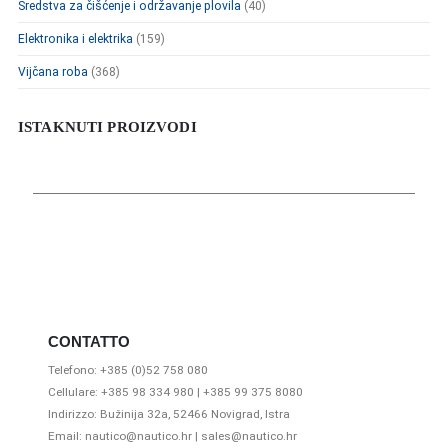
Sredstva za čišćenje i održavanje plovila
(40)
Elektronika i elektrika
(159)
Vijčana roba
(368)
ISTAKNUTI PROIZVODI
CONTATTO
Telefono: +385 (0)52 758 080
Cellulare: +385 98 334 980 | +385 99 375 8080
Indirizzo: Bužinija 32a, 52466 Novigrad, Istra
Email: nautico@nautico.hr | sales@nautico.hr