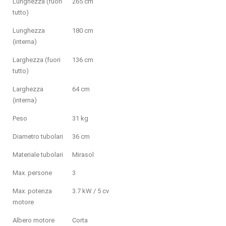
Lunghezza (fuori
265 cm
tutto)
Lunghezza
180 cm
(interna)
Larghezza (fuori
136 cm
tutto)
Larghezza
64 cm
(interna)
Peso
31 kg
Diametro tubolari
36 cm
Materiale tubolari
Mirasol
Max. persone
3
Max. potenza
3.7 kW / 5 cv
motore
Albero motore
Corta