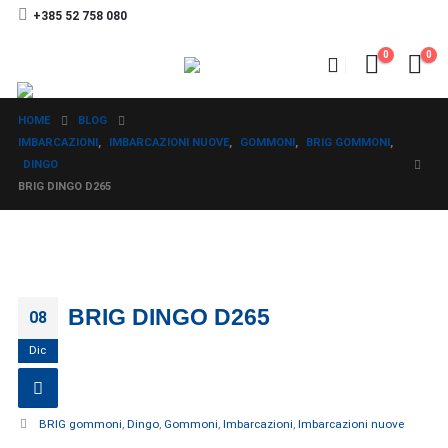
+385 52 758 080
0
0
HOME
BLOG
IMBARCAZIONI
,
IMBARCAZIONI NUOVE
,
GOMMONI
,
BRIG GOMMONI
,
DINGO
BRIG DINGO D265
BRIG DINGO D265
08
Dic
BRIG gommoni
,
Dingo
,
Gommoni
,
Imbarcazioni
,
Imbarcazioni nuove