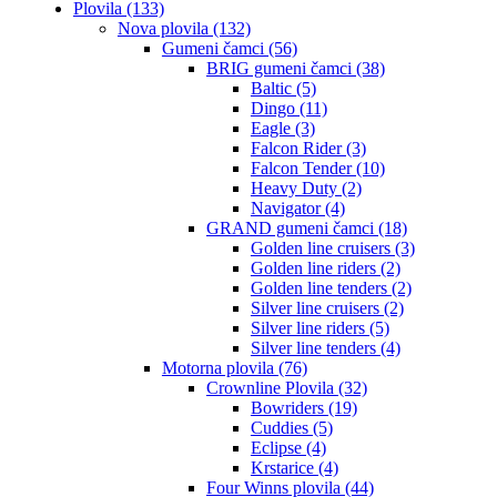
Plovila (133)
Nova plovila (132)
Gumeni čamci (56)
BRIG gumeni čamci (38)
Baltic (5)
Dingo (11)
Eagle (3)
Falcon Rider (3)
Falcon Tender (10)
Heavy Duty (2)
Navigator (4)
GRAND gumeni čamci (18)
Golden line cruisers (3)
Golden line riders (2)
Golden line tenders (2)
Silver line cruisers (2)
Silver line riders (5)
Silver line tenders (4)
Motorna plovila (76)
Crownline Plovila (32)
Bowriders (19)
Cuddies (5)
Eclipse (4)
Krstarice (4)
Four Winns plovila (44)