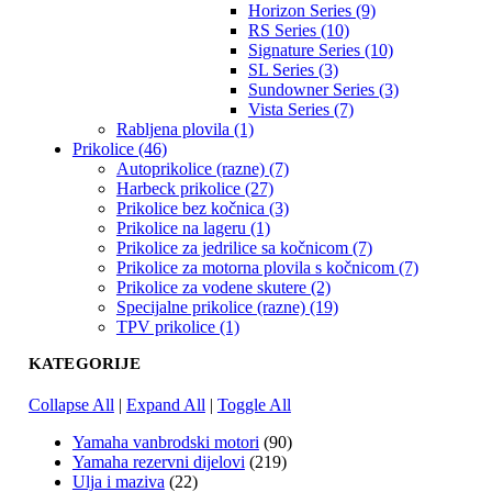
Horizon Series (9)
RS Series (10)
Signature Series (10)
SL Series (3)
Sundowner Series (3)
Vista Series (7)
Rabljena plovila (1)
Prikolice (46)
Autoprikolice (razne) (7)
Harbeck prikolice (27)
Prikolice bez kočnica (3)
Prikolice na lageru (1)
Prikolice za jedrilice sa kočnicom (7)
Prikolice za motorna plovila s kočnicom (7)
Prikolice za vodene skutere (2)
Specijalne prikolice (razne) (19)
TPV prikolice (1)
KATEGORIJE
Collapse All
|
Expand All
|
Toggle All
Yamaha vanbrodski motori
(90)
Yamaha rezervni dijelovi
(219)
Ulja i maziva
(22)