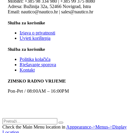
Mobitel: +385 98 334 980 | +385 99 375 8080
Adresa: Bužinija 32a, 52466 Novigrad, Istra
Email: nautico@nautico.hr | sales@nautico.hr
Služba za korisnike
Izjava o privatnosti
Uvjeti korištenja
Služba za korisnike
Politika kolačića
Rješavanje sporova
Kontakt
ZIMSKO RADNO VRIJEME
Pon-Pet / 08:00AM – 16:00PM
Check the Main Menu location in
Apppearance->Menus->Display
Location
.