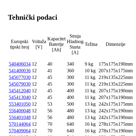
Tehnički podaci
Struja
Kapacitet
Europski
Voltaža
Hladnog
Baterije
Težina
Dimenzije
tipski broj
[V]
Starta
[Ah]
[A]
540406034
12
40
340
9 kg
175x175x190mm
541400036
12
41
360
10 kg
207x175x175mm
545077030
12
45
300
11 kg
219x135x225mm
545079030
12
45
300
11 kg
219x135x225mm
545412040
12
45
400
11 kg
207x175x190mm
545413040
12
45
400
11 kg
207x175x190mm
553401050
12
53
500
13 kg
242x175x175mm
556400048
12
56
480
13 kg
242x175x190mm
556401048
12
56
480
13 kg
242x175x190mm
570144064
12
70
640
16 kg
278x175x175mm
570409064
12
70
640
16 kg
278x175x190mm