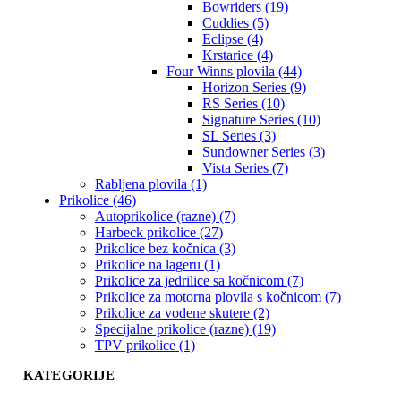
Bowriders (19)
Cuddies (5)
Eclipse (4)
Krstarice (4)
Four Winns plovila (44)
Horizon Series (9)
RS Series (10)
Signature Series (10)
SL Series (3)
Sundowner Series (3)
Vista Series (7)
Rabljena plovila (1)
Prikolice (46)
Autoprikolice (razne) (7)
Harbeck prikolice (27)
Prikolice bez kočnica (3)
Prikolice na lageru (1)
Prikolice za jedrilice sa kočnicom (7)
Prikolice za motorna plovila s kočnicom (7)
Prikolice za vodene skutere (2)
Specijalne prikolice (razne) (19)
TPV prikolice (1)
KATEGORIJE