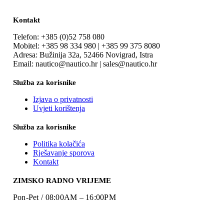
Kontakt
Telefon: +385 (0)52 758 080
Mobitel: +385 98 334 980 | +385 99 375 8080
Adresa: Bužinija 32a, 52466 Novigrad, Istra
Email: nautico@nautico.hr | sales@nautico.hr
Služba za korisnike
Izjava o privatnosti
Uvjeti korištenja
Služba za korisnike
Politika kolačića
Rješavanje sporova
Kontakt
ZIMSKO RADNO VRIJEME
Pon-Pet / 08:00AM – 16:00PM