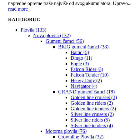
napredne opreme traže najviše od svog akumulatora. Upravo...
read more
KATEGORIJE
Plovila (133)
Nova plovila (132)
Gumeni čamci (56)
BRIG gumeni čamci (38)
Baltic (5)
Dingo (11)
Eagle (3)
Falcon Rider (3)
Falcon Tender (10)
Heavy Duty (2)
Navigator (4)
GRAND gumeni čamci (18)
Golden line cruisers (3)
Golden line riders (2)
Golden line tenders (2)
Silver line cruisers (2)
Silver line riders (5)
Silver line tenders (4)
Motorna plovila (76)
Crownline Plovila (32)