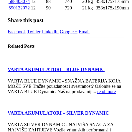
588403074
12
88
740
20 kg
353x175x175mm
590122072
12
90
720
21 kg
353x175x190mm
Share this post
Facebook
Twitter
LinkedIn
Google +
Email
Related
Posts
VARTA AKUMULATORI – BLUE DYNAMIC
VARTA BLUE DYNAMIC - SNAŽNA BATERIJA KOJA
MOŽE SVE Tražite pouzdanost i svestranost? Oslonite se na
VARTA BLUE Dynamic. Naš najprodavaniji...
read more
VARTA AKUMULATORI – SILVER DYNAMIC
VARTA SILVER DYNAMIC - NAJVIŠA SNAGA ZA
NAJVIŠE ZAHTJEVE Vozila vrhunskih performansi i