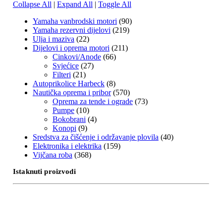
Collapse All
|
Expand All
|
Toggle All
Yamaha vanbrodski motori
(90)
Yamaha rezervni dijelovi
(219)
Ulja i maziva
(22)
Dijelovi i oprema motori
(211)
Cinkovi/Anode
(66)
Svjećice
(27)
Filteri
(21)
Autoprikolice Harbeck
(8)
Nautička oprema i pribor
(570)
Oprema za tende i ograde
(73)
Pumpe
(10)
Bokobrani
(4)
Konopi
(9)
Sredstva za čišćenje i održavanje plovila
(40)
Elektronika i elektrika
(159)
Vijčana roba
(368)
Istaknuti proizvodi