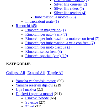
Silver line cruisers (2)
Silver line riders (5)
Silver line tenders (4)
Imbarcazioni a motore (75)
Imbarcazioni usate (1)
Rimorchi (45)
Rimorchi in magazzino (1)
Rimorchi per auto (vari) (7)
Rimorchi per imbarcazioni a motore con freni (7)
Rimorchi per imbarcazioni a vela con freni (7)
Rimorchi per moto d'acqua (2)
Rimorchi senza freni (3)
Rimorchi speciali (vari) (19)
KATEGORIJE
Collapse All
|
Expand All
|
Toggle All
Yamaha vanbrodski motori
(90)
Yamaha rezervni dijelovi
(219)
Ulja i maziva
(22)
Dijelovi i oprema motori
(211)
Cinkovi/Anode
(66)
Svjećice
(27)
Filteri
(21)