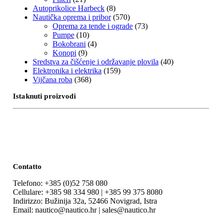
Autoprikolice Harbeck
(8)
Nautička oprema i pribor
(570)
Oprema za tende i ograde
(73)
Pumpe
(10)
Bokobrani
(4)
Konopi
(9)
Sredstva za čišćenje i održavanje plovila
(40)
Elektronika i elektrika
(159)
Vijčana roba
(368)
Istaknuti proizvodi
Contatto
Telefono: +385 (0)52 758 080
Cellulare: +385 98 334 980 | +385 99 375 8080
Indirizzo: Bužinija 32a, 52466 Novigrad, Istra
Email: nautico@nautico.hr | sales@nautico.hr