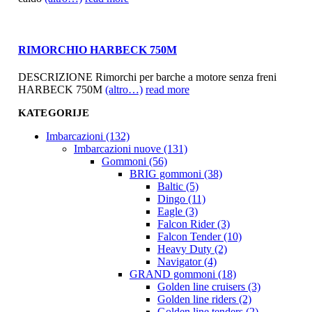
RIMORCHIO HARBECK 750M
DESCRIZIONE Rimorchi per barche a motore senza freni
HARBECK 750M
(altro…)
read more
KATEGORIJE
Imbarcazioni (132)
Imbarcazioni nuove (131)
Gommoni (56)
BRIG gommoni (38)
Baltic (5)
Dingo (11)
Eagle (3)
Falcon Rider (3)
Falcon Tender (10)
Heavy Duty (2)
Navigator (4)
GRAND gommoni (18)
Golden line cruisers (3)
Golden line riders (2)
Golden line tenders (2)