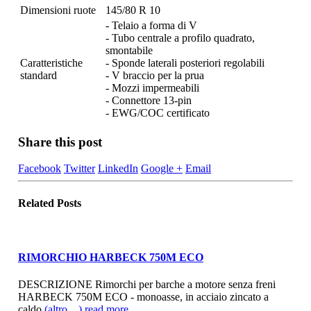
Dimensioni ruote
145/80 R 10
- Telaio a forma di V
- Tubo centrale a profilo quadrato,
smontabile
Caratteristiche
- Sponde laterali posteriori regolabili
standard
- V braccio per la prua
- Mozzi impermeabili
- Connettore 13-pin
- EWG/COC certificato
Share this post
Facebook
Twitter
LinkedIn
Google +
Email
Related
Posts
RIMORCHIO HARBECK 750M ECO
DESCRIZIONE Rimorchi per barche a motore senza freni
HARBECK 750M ECO - monoasse, in acciaio zincato a
caldo
(altro…)
read more