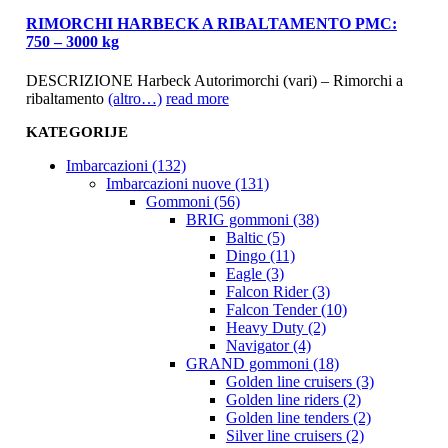
RIMORCHI HARBECK A RIBALTAMENTO PMC:
750 – 3000 kg
DESCRIZIONE Harbeck Autorimorchi (vari) – Rimorchi a
ribaltamento
(altro…)
read more
KATEGORIJE
Imbarcazioni (132)
Imbarcazioni nuove (131)
Gommoni (56)
BRIG gommoni (38)
Baltic (5)
Dingo (11)
Eagle (3)
Falcon Rider (3)
Falcon Tender (10)
Heavy Duty (2)
Navigator (4)
GRAND gommoni (18)
Golden line cruisers (3)
Golden line riders (2)
Golden line tenders (2)
Silver line cruisers (2)