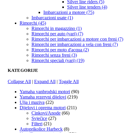
Silver line riders (5)
Silver line tenders (4)
Imbarcazioni a motore (75)
Imbarcazioni usate (1)
Rimorchi (45)
Rimorchi in magazzino (1)
Rimorchi per auto (vari) (7)
Rimorchi per imbarcazioni a motore con freni (7)
Rimorchi per imbarcazioni a vela con freni (7)
Rimorchi per moto d'acqua (2)
Rimorchi senza freni (3)
Rimorchi speciali (vari) (19)
KATEGORIJE
Collapse All
|
Expand All
|
Toggle All
Yamaha vanbrodski motori
(90)
Yamaha rezervni dijelovi
(219)
Ulja i maziva
(22)
Dijelovi i oprema motori
(211)
Cinkovi/Anode
(66)
Svjećice
(27)
Filteri
(21)
Autoprikolice Harbeck
(8)