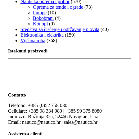
Nautička oprema i pribor
(570)
Oprema za tende i ograde
(73)
Pumpe
(10)
Bokobrani
(4)
Konopi
(9)
Sredstva za čišćenje i održavanje plovila
(40)
Elektronika i elektrika
(159)
Vijčana roba
(368)
Istaknuti proizvodi
Contatto
Telefono: +385 (0)52 758 080
Cellulare: +385 98 334 980 | +385 99 375 8080
Indirizzo: Bužinija 32a, 52466 Novigrad, Istra
Email: nautico@nautico.hr | sales@nautico.hr
Assistenza clienti