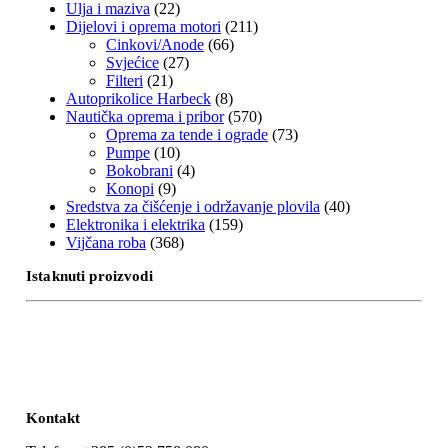
Ulja i maziva
(22)
Dijelovi i oprema motori
(211)
Cinkovi/Anode
(66)
Svjećice
(27)
Filteri
(21)
Autoprikolice Harbeck
(8)
Nautička oprema i pribor
(570)
Oprema za tende i ograde
(73)
Pumpe
(10)
Bokobrani
(4)
Konopi
(9)
Sredstva za čišćenje i održavanje plovila
(40)
Elektronika i elektrika
(159)
Vijčana roba
(368)
Istaknuti proizvodi
Kontakt