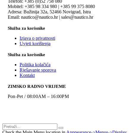
Telefon: +385 (0)52 758 080
Mobitel: +385 98 334 980 | +385 99 375 8080
Adresa: Bužinija 32a, 52466 Novigrad, Istra
Email: nautico@nautico.hr | sales@nautico.hr
Služba za korisnike
Izjava o privatnosti
Uvjeti korištenja
Služba za korisnike
Politika kolačića
Rješavanje sporova
Kontakt
ZIMSKO RADNO VRIJEME
Pon-Pet / 08:00AM – 16:00PM
Check the Main Menu location in
Apppearance->Menus->Display