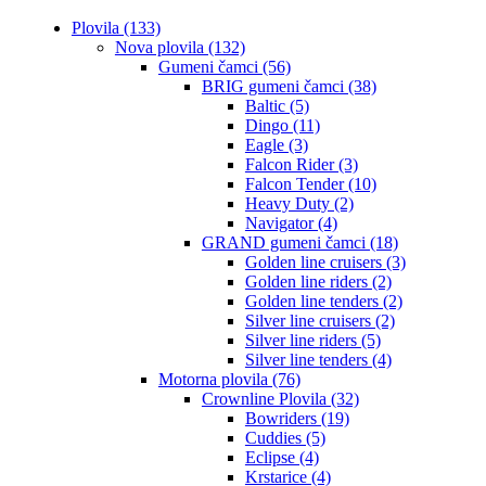
Plovila (133)
Nova plovila (132)
Gumeni čamci (56)
BRIG gumeni čamci (38)
Baltic (5)
Dingo (11)
Eagle (3)
Falcon Rider (3)
Falcon Tender (10)
Heavy Duty (2)
Navigator (4)
GRAND gumeni čamci (18)
Golden line cruisers (3)
Golden line riders (2)
Golden line tenders (2)
Silver line cruisers (2)
Silver line riders (5)
Silver line tenders (4)
Motorna plovila (76)
Crownline Plovila (32)
Bowriders (19)
Cuddies (5)
Eclipse (4)
Krstarice (4)