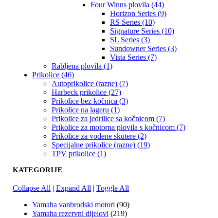
Four Winns plovila (44)
Horizon Series (9)
RS Series (10)
Signature Series (10)
SL Series (3)
Sundowner Series (3)
Vista Series (7)
Rabljena plovila (1)
Prikolice (46)
Autoprikolice (razne) (7)
Harbeck prikolice (27)
Prikolice bez kočnica (3)
Prikolice na lageru (1)
Prikolice za jedrilice sa kočnicom (7)
Prikolice za motorna plovila s kočnicom (7)
Prikolice za vodene skutere (2)
Specijalne prikolice (razne) (19)
TPV prikolice (1)
KATEGORIJE
Collapse All
|
Expand All
|
Toggle All
Yamaha vanbrodski motori
(90)
Yamaha rezervni dijelovi
(219)