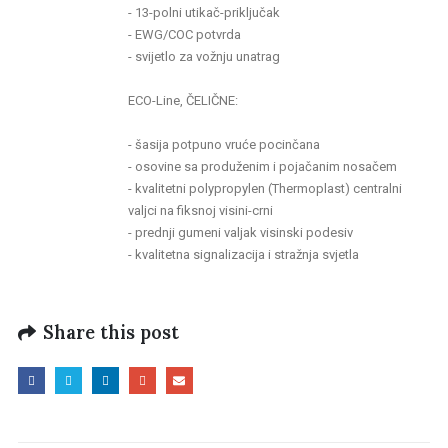
- 13-polni utikač-priključak
- EWG/COC potvrda
- svijetlo za vožnju unatrag
ECO-Line, ČELIČNE:
- šasija potpuno vruće pocinčana
- osovine sa produženim i pojačanim nosačem
- kvalitetni polypropylen (Thermoplast) centralni
valjci na fiksnoj visini-crni
- prednji gumeni valjak visinski podesiv
- kvalitetna signalizacija i stražnja svjetla
Share this post