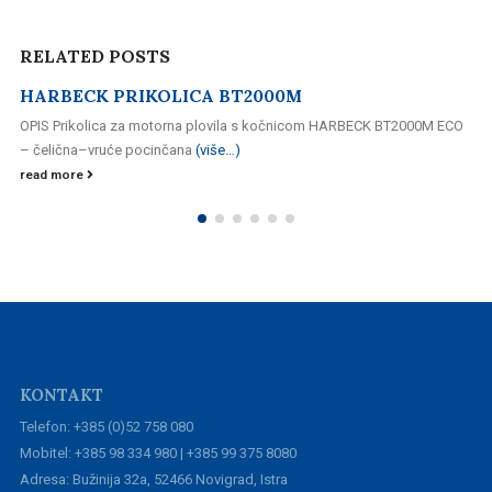
RELATED
POSTS
HARBECK PRIKOLICA BT2000M
OPIS Prikolica za motorna plovila s kočnicom HARBECK BT2000M ECO
– čelična–vruće pocinčana
(više…)
read more
KONTAKT
Telefon: +385 (0)52 758 080
Mobitel: +385 98 334 980 | +385 99 375 8080
Adresa: Bužinija 32a, 52466 Novigrad, Istra