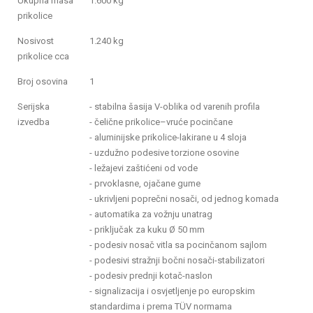
Ukupna masa
1.600 kg
prikolice
Nosivost
1.240 kg
prikolice cca
Broj osovina
1
Serijska
- stabilna šasija V-oblika od varenih profila
izvedba
- čelične prikolice–vruće pocinčane
- aluminijske prikolice-lakirane u 4 sloja
- uzdužno podesive torzione osovine
- ležajevi zaštićeni od vode
- prvoklasne, ojačane gume
- ukrivljeni poprečni nosači, od jednog komada
- automatika za vožnju unatrag
- priključak za kuku Ø 50 mm
- podesiv nosač vitla sa pocinčanom sajlom
- podesivi stražnji bočni nosači-stabilizatori
- podesiv prednji kotač-naslon
- signalizacija i osvjetljenje po europskim
standardima i prema TÜV normama