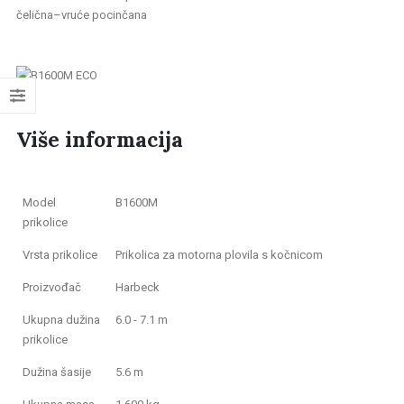
čelična–vruće pocinčana
Više informacija
Model
B1600M
prikolice
Vrsta prikolice
Prikolica za motorna plovila s kočnicom
Proizvođač
Harbeck
Ukupna dužina
6.0 - 7.1 m
prikolice
Dužina šasije
5.6 m