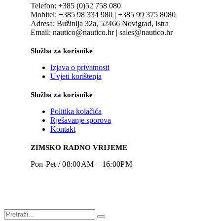
Telefon: +385 (0)52 758 080
Mobitel: +385 98 334 980 | +385 99 375 8080
Adresa: Bužinija 32a, 52466 Novigrad, Istra
Email: nautico@nautico.hr | sales@nautico.hr
Služba za korisnike
Izjava o privatnosti
Uvjeti korištenja
Služba za korisnike
Politika kolačića
Rješavanje sporova
Kontakt
ZIMSKO RADNO VRIJEME
Pon-Pet / 08:00AM – 16:00PM