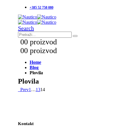
+385 52 758 080
Search
0
0 proizvod
0
0 proizvod
Home
Blog
Plovila
Plovila
Prev
1
…
13
14
Kontakt