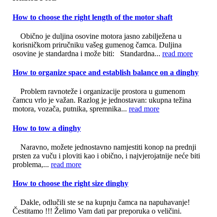
How to choose the right length of the motor shaft
Obično je duljina osovine motora jasno zabilježena u
korisničkom priručniku vašeg gumenog čamca. Duljina
osovine je standardna i može biti: Standardna...
read more
How to organize space and establish balance on a dinghy
Problem ravnoteže i organizacije prostora u gumenom
čamcu vrlo je važan. Razlog je jednostavan: ukupna težina
motora, vozača, putnika, spremnika...
read more
How to tow a dinghy
Naravno, možete jednostavno namjestiti konop na prednji
prsten za vuču i ploviti kao i obično, i najvjerojatnije neće biti
problema,...
read more
How to choose the right size dinghy
Dakle, odlučili ste se na kupnju čamca na napuhavanje!
Čestitamo !!! Želimo Vam dati par preporuka o veličini.