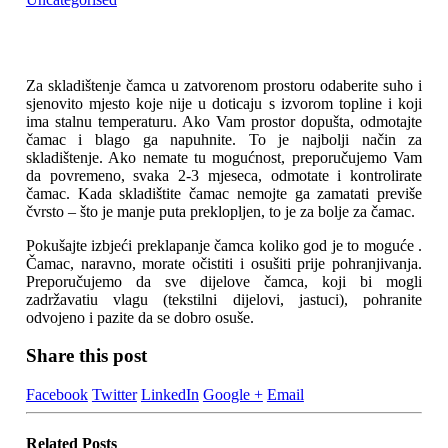
Za skladištenje čamca u zatvorenom prostoru odaberite suho i
sjenovito mjesto koje nije u doticaju s izvorom topline i koji
ima stalnu temperaturu. Ako Vam prostor dopušta, odmotajte
čamac i blago ga napuhnite. To je najbolji način za
skladištenje. Ako nemate tu mogućnost, preporučujemo Vam
da povremeno, svaka 2-3 mjeseca, odmotate i kontrolirate
čamac. Kada skladištite čamac nemojte ga zamatati previše
čvrsto – što je manje puta preklopljen, to je za bolje za čamac.
Pokušajte izbjeći preklapanje čamca koliko god je to moguće .
Čamac, naravno, morate očistiti i osušiti prije pohranjivanja.
Preporučujemo da sve dijelove čamca, koji bi mogli
zadržavatiu vlagu (tekstilni dijelovi, jastuci), pohranite
odvojeno i pazite da se dobro osuše.
Share this post
Facebook
Twitter
LinkedIn
Google +
Email
Related
Posts