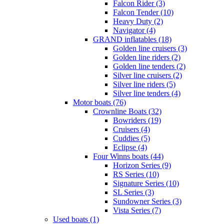
Falcon Rider (3)
Falcon Tender (10)
Heavy Duty (2)
Navigator (4)
GRAND inflatables (18)
Golden line cruisers (3)
Golden line riders (2)
Golden line tenders (2)
Silver line cruisers (2)
Silver line riders (5)
Silver line tenders (4)
Motor boats (76)
Crownline Boats (32)
Bowriders (19)
Cruisers (4)
Cuddies (5)
Eclipse (4)
Four Winns boats (44)
Horizon Series (9)
RS Series (10)
Signature Series (10)
SL Series (3)
Sundowner Series (3)
Vista Series (7)
Used boats (1)