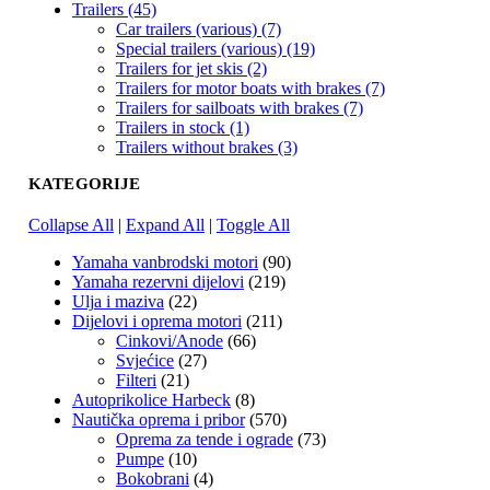
Trailers (45)
Car trailers (various) (7)
Special trailers (various) (19)
Trailers for jet skis (2)
Trailers for motor boats with brakes (7)
Trailers for sailboats with brakes (7)
Trailers in stock (1)
Trailers without brakes (3)
KATEGORIJE
Collapse All
|
Expand All
|
Toggle All
Yamaha vanbrodski motori
(90)
Yamaha rezervni dijelovi
(219)
Ulja i maziva
(22)
Dijelovi i oprema motori
(211)
Cinkovi/Anode
(66)
Svjećice
(27)
Filteri
(21)
Autoprikolice Harbeck
(8)
Nautička oprema i pribor
(570)
Oprema za tende i ograde
(73)
Pumpe
(10)
Bokobrani
(4)