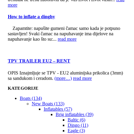
more
How to inflate a dinghy
Zapamtite: napušite gumeni čamac samo kada je potpuno
sastavljen! Svaki čamac na napuhavanje ima dijelove na
napuhavanje kao što su:...
read more
TPV TRAILER EU2 – RENT
OPIS Iznajmljuje se TPV - EU2 aluminijska prikolica (3mm)
sa sandukom i ceradom.
(more…)
read more
KATEGORIJE
Boats (134)
New Boats (133)
Inflatables (57)
Brig inflatables (39)
Baltic (6)
Dingo (11)
Eagle (3)