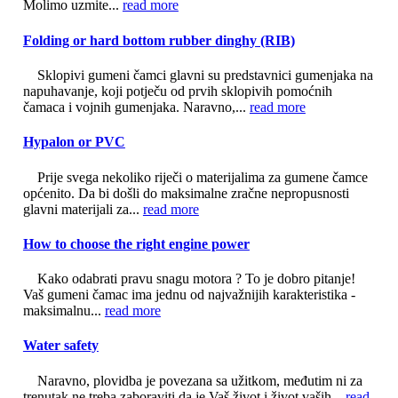
Molimo uzmite...
read more
Folding or hard bottom rubber dinghy (RIB)
Sklopivi gumeni čamci glavni su predstavnici gumenjaka na
napuhavanje, koji potječu od prvih sklopivih pomoćnih
čamaca i vojnih gumenjaka. Naravno,...
read more
Hypalon or PVC
Prije svega nekoliko riječi o materijalima za gumene čamce
općenito. Da bi došli do maksimalne zračne nepropusnosti
glavni materijali za...
read more
How to choose the right engine power
Kako odabrati pravu snagu motora ? To je dobro pitanje!
Vaš gumeni čamac ima jednu od najvažnijih karakteristika -
maksimalnu...
read more
Water safety
Naravno, plovidba je povezana sa užitkom, međutim ni za
trenutak ne treba zaboraviti da je Vaš život i život vaših...
read