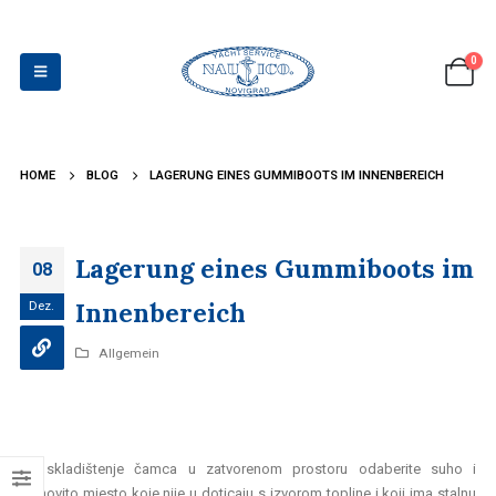
0
HOME
BLOG
LAGERUNG EINES GUMMIBOOTS IM INNENBEREICH
Lagerung eines Gummiboots im
08
Innenbereich
Dez.
Allgemein
Za skladištenje čamca u zatvorenom prostoru odaberite suho i
sjenovito mjesto koje nije u doticaju s izvorom topline i koji ima stalnu