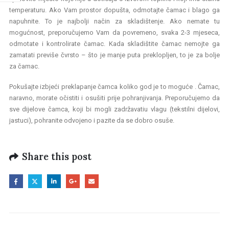
temperaturu. Ako Vam prostor dopušta, odmotajte čamac i blago ga
napuhnite. To je najbolji način za skladištenje. Ako nemate tu
mogućnost, preporučujemo Vam da povremeno, svaka 2-3 mjeseca,
odmotate i kontrolirate čamac. Kada skladištite čamac nemojte ga
zamatati previše čvrsto – što je manje puta preklopljen, to je za bolje
za čamac.
Pokušajte izbjeći preklapanje čamca koliko god je to moguće . Čamac,
naravno, morate očistiti i osušiti prije pohranjivanja. Preporučujemo da
sve dijelove čamca, koji bi mogli zadržavatiu vlagu (tekstilni dijelovi,
jastuci), pohranite odvojeno i pazite da se dobro osuše.
Share this post