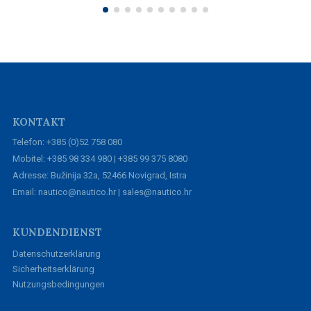
KONTAKT
Telefon: +385 (0)52 758 080
Mobitel: +385 98 334 980 | +385 99 375 8080
Adresse: Bužinija 32a, 52466 Novigrad, Istra
Email: nautico@nautico.hr | sales@nautico.hr
KUNDENDIENST
Datenschutzerklärung
Sicherheitserklärung
Nutzungsbedingungen