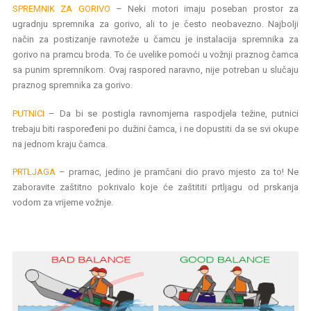
SPREMNIK ZA GORIVO
– Neki motori imaju poseban prostor za
ugradnju spremnika za gorivo, ali to je često neobavezno. Najbolji
način za postizanje ravnoteže u čamcu je instalacija spremnika za
gorivo na pramcu broda. To će uvelike pomoći u vožnji praznog čamca
sa punim spremnikom. Ovaj raspored naravno, nije potreban u slučaju
praznog spremnika za gorivo.
PUTNICI
– Da bi se postigla ravnomjerna raspodjela težine, putnici
trebaju biti raspoređeni po dužini čamca, i ne dopustiti da se svi okupe
na jednom kraju čamca.
PRTLJAGA
– pramac, jedino je pramčani dio pravo mjesto za to! Ne
zaboravite zaštitno pokrivalo koje će zaštititi prtljagu od prskanja
vodom za vrijeme vožnje.