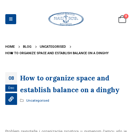
0
HOME
BLOG
UNCATEGORISED
HOW TO ORGANIZE SPACE AND ESTABLISH BALANCE ON A DINGHY
How to organize space and
08
establish balance on a dinghy
Dec
Uncategorised
Problem ravnoteže i organizacije prostora u gumenom čamcu vrlo je