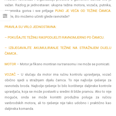
važan. Razlog je jednostavan: ukupna težina motora, vozača, putnika,
spremnika goriva i sve prtljage
PUNO JE VEĆA OD TEŽINE ČAMCA
.
Dakle, što možemo učiniti glede ravnoteže?
PRAVILA SU VRLO JEDNOSTAVNA:
– POKUŠAJTE TEŽINU RASPODIJELITI RAVNOMJERNO PO ČAMCU
.
– IZBJEGAVAJTE AKUMULIRANJE TEŽINE NA STRAŽNJEM DIJELU
ČAMCA.
.
MOTOR
– Motor je fiksno montiran na transomu i ne može se pomicati.
VOZAČ
– U slučaju da motor ima ručnu kontrolu upravljanja, vozač
obično sjedi u stražnjem dijelu čamca. To nije najbolje rješenje za
ravnotežu broda. Najbolje rješenje bi bilo korištenje daljinske kontrole
upravljača, koja se može postaviti u sredini ili bliže pramcu. Ako to nije
moguće, onda se može koristiti produžna poluga za ručicu
vanbrodskih motora, ali to rješenje nije tako udobno i praktično kao
daljinska komanda.