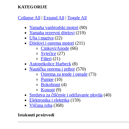
KATEGORIJE
Collapse All
|
Expand All
|
Toggle All
Yamaha vanbrodski motori
(90)
Yamaha rezervni dijelovi
(219)
Ulja i maziva
(22)
Dijelovi i oprema motori
(211)
Cinkovi/Anode
(66)
Svjećice
(27)
Filteri
(21)
Autoprikolice Harbeck
(8)
Nautička oprema i pribor
(570)
Oprema za tende i ograde
(73)
Pumpe
(10)
Bokobrani
(4)
Konopi
(9)
Sredstva za čišćenje i održavanje plovila
(40)
Elektronika i elektrika
(159)
Vijčana roba
(368)
Istaknuti proizvodi