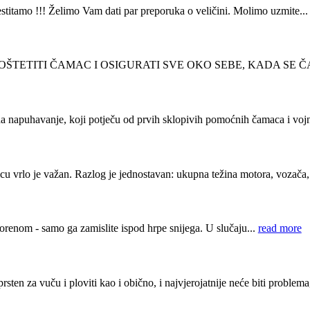
titamo !!! Želimo Vam dati par preporuka o veličini. Molimo uzmite..
O NE OŠTETITI ČAMAC I OSIGURATI SVE OKO SEBE, KADA SE Č
 napuhavanje, koji potječu od prvih sklopivih pomoćnih čamaca i voj
vrlo je važan. Razlog je jednostavan: ukupna težina motora, vozača, 
vorenom - samo ga zamislite ispod hrpe snijega. U slučaju...
read more
n za vuču i ploviti kao i obično, i najvjerojatnije neće biti problema,