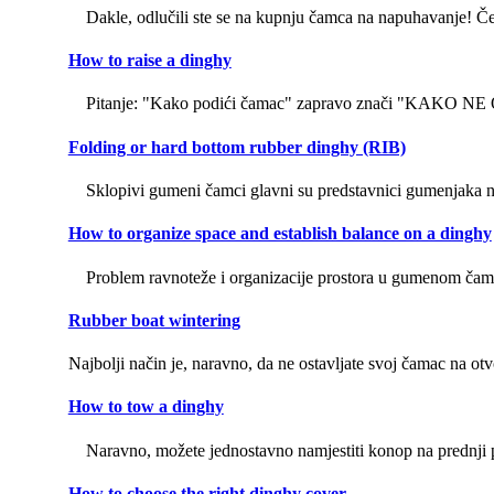
Dakle, odlučili ste se na kupnju čamca na napuhavanje! Čes
How to raise a dinghy
Pitanje: "Kako podići čamac" zapravo znači "KAK
Folding or hard bottom rubber dinghy (RIB)
Sklopivi gumeni čamci glavni su predstavnici gumenjaka na
How to organize space and establish balance on a dinghy
Problem ravnoteže i organizacije prostora u gumenom čamcu 
Rubber boat wintering
Najbolji način je, naravno, da ne ostavljate svoj čamac na ot
How to tow a dinghy
Naravno, možete jednostavno namjestiti konop na prednji prste
How to choose the right dinghy cover