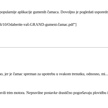
ularnije aplikacije gumenih čamaca. Dovoljno je pogledati usporednu t
2016/10/Odaberite-vaš-GRAND-gumeni-čamac.pdf”]
o, jer je čamac spreman za upotrebu u svakom trenutku, odnosno, mi..
vili trim motora. Nepravilne postavke drastično pogoršavaju plovidbu il