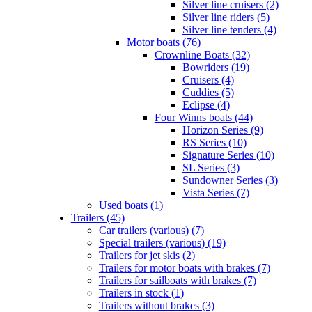
Silver line cruisers (2)
Silver line riders (5)
Silver line tenders (4)
Motor boats (76)
Crownline Boats (32)
Bowriders (19)
Cruisers (4)
Cuddies (5)
Eclipse (4)
Four Winns boats (44)
Horizon Series (9)
RS Series (10)
Signature Series (10)
SL Series (3)
Sundowner Series (3)
Vista Series (7)
Used boats (1)
Trailers (45)
Car trailers (various) (7)
Special trailers (various) (19)
Trailers for jet skis (2)
Trailers for motor boats with brakes (7)
Trailers for sailboats with brakes (7)
Trailers in stock (1)
Trailers without brakes (3)