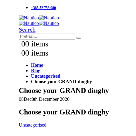
+385 52 758 080
Search
0
0 items
0
0 items
Home
Blog
Uncategorised
Choose your GRAND dinghy
Choose your GRAND dinghy
08
Dec
8th December 2020
Choose your GRAND dinghy
Uncategorised