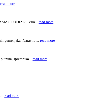
.
read more
AMAC PODIŽE". Vrlo...
read more
nih gumenjaka. Naravno,...
read more
putnika, spremnika...
read more
...
read more