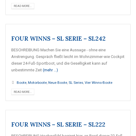
READ MORE...
FOUR WINNS – SL SERIE – SL242
BESCHREIBUNG Machen Sie eine Aussage - ohne eine
Anstrengung. Gespräch fließt leicht im Wohnzimmer-wie Cockpit
dieser 24-Fuß-Sportboot, und die Geselligkeit kann auf
unbestimmte Zeit
(mehr …)
Boote
,
Motorboote
,
Neue Boote
,
SL Series
,
Vier Winns-Boote
READ MORE...
FOUR WINNS – SL SERIE – SL222
BESCHREIBUNG Hochgefühl beginnt hier, an Bord dieser 22-Fuß-