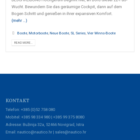
Wucht. Bewundern Sie das geräumige Cockpit, dann auf dem
Bogen Schritt und genießen in ihrer expansiven Komfort.
(mehr …)
Boote
,
Motorboote
,
Neue Boote
,
SL Series
,
Vier Winns-Boote
READ MORE...
KONTAKT
Telefon: +385 (0)52 758 080
Mobitel: +385 98 334 980 | +385 99 375 8080
Adresse: Bužinija 32a, 52466 Novigrad, Istra
Email: nautico@nautico.hr | sales@nautico.hr