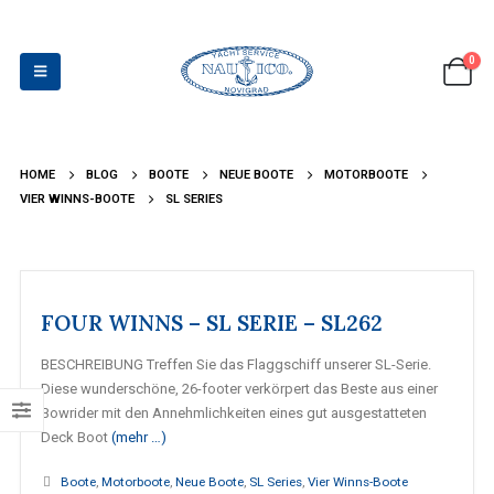
0
HOME
BLOG
BOOTE
NEUE BOOTE
MOTORBOOTE
VIER WINNS-BOOTE
SL SERIES
FOUR WINNS – SL SERIE – SL262
BESCHREIBUNG Treffen Sie das Flaggschiff unserer SL-Serie.
Diese wunderschöne, 26-footer verkörpert das Beste aus einer
Bowrider mit den Annehmlichkeiten eines gut ausgestatteten
Deck Boot
(mehr …)
Boote
,
Motorboote
,
Neue Boote
,
SL Series
,
Vier Winns-Boote