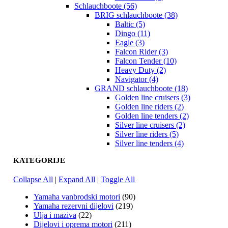
Schlauchboote (56)
BRIG schlauchboote (38)
Baltic (5)
Dingo (11)
Eagle (3)
Falcon Rider (3)
Falcon Tender (10)
Heavy Duty (2)
Navigator (4)
GRAND schlauchboote (18)
Golden line cruisers (3)
Golden line riders (2)
Golden line tenders (2)
Silver line cruisers (2)
Silver line riders (5)
Silver line tenders (4)
KATEGORIJE
Collapse All
|
Expand All
|
Toggle All
Yamaha vanbrodski motori
(90)
Yamaha rezervni dijelovi
(219)
Ulja i maziva
(22)
Dijelovi i oprema motori
(211)