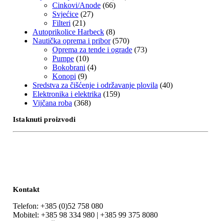
Cinkovi/Anode
(66)
Svjećice
(27)
Filteri
(21)
Autoprikolice Harbeck
(8)
Nautička oprema i pribor
(570)
Oprema za tende i ograde
(73)
Pumpe
(10)
Bokobrani
(4)
Konopi
(9)
Sredstva za čišćenje i održavanje plovila
(40)
Elektronika i elektrika
(159)
Vijčana roba
(368)
Istaknuti proizvodi
Kontakt
Telefon: +385 (0)52 758 080
Mobitel: +385 98 334 980 | +385 99 375 8080