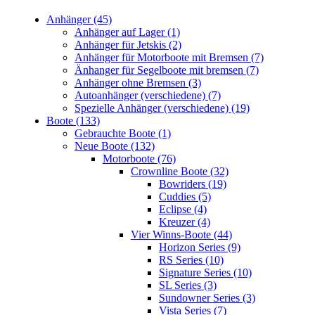
Anhänger (45)
Anhänger auf Lager (1)
Anhänger für Jetskis (2)
Anhänger für Motorboote mit Bremsen (7)
Änhanger für Segelboote mit bremsen (7)
Anhänger ohne Bremsen (3)
Autoanhänger (verschiedene) (7)
Spezielle Anhänger (verschiedene) (19)
Boote (133)
Gebrauchte Boote (1)
Neue Boote (132)
Motorboote (76)
Crownline Boote (32)
Bowriders (19)
Cuddies (5)
Eclipse (4)
Kreuzer (4)
Vier Winns-Boote (44)
Horizon Series (9)
RS Series (10)
Signature Series (10)
SL Series (3)
Sundowner Series (3)
Vista Series (7)