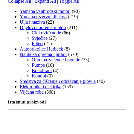
Collapse All
|
Expand All
|
Toggle All
Yamaha vanbrodski motori
(90)
Yamaha rezervni dijelovi
(219)
Ulja i maziva
(22)
Dijelovi i oprema motori
(211)
Cinkovi/Anode
(66)
Svjećice
(27)
Filteri
(21)
Autoprikolice Harbeck
(8)
Nautička oprema i pribor
(570)
Oprema za tende i ograde
(73)
Pumpe
(10)
Bokobrani
(4)
Konopi
(9)
Sredstva za čišćenje i održavanje plovila
(40)
Elektronika i elektrika
(159)
Vijčana roba
(368)
Istaknuti proizvodi