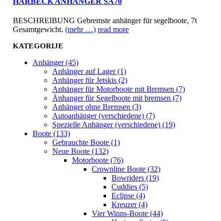
HARBECK ANHÄNGER SA70
BESCHREIBUNG Gebremste anhänger für segelboote, 7t
Gesamtgewicht.
(mehr …)
read more
KATEGORIJE
Anhänger (45)
Anhänger auf Lager (1)
Anhänger für Jetskis (2)
Anhänger für Motorboote mit Bremsen (7)
Änhanger für Segelboote mit bremsen (7)
Anhänger ohne Bremsen (3)
Autoanhänger (verschiedene) (7)
Spezielle Anhänger (verschiedene) (19)
Boote (133)
Gebrauchte Boote (1)
Neue Boote (132)
Motorboote (76)
Crownline Boote (32)
Bowriders (19)
Cuddies (5)
Eclipse (4)
Kreuzer (4)
Vier Winns-Boote (44)