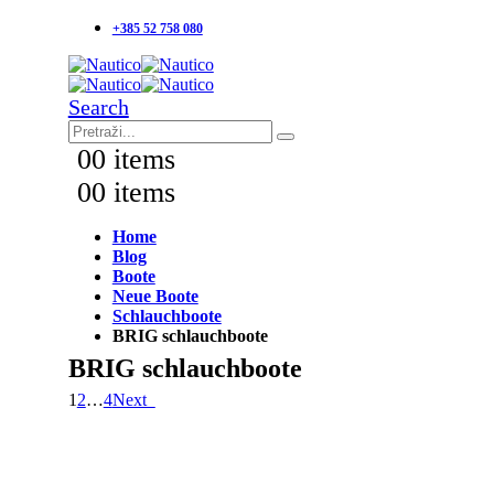
+385 52 758 080
Search
0
0 items
0
0 items
Home
Blog
Boote
Neue Boote
Schlauchboote
BRIG schlauchboote
BRIG schlauchboote
1
2
…
4
Next