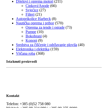
Dijelovi i oprema motori
(211)
Cinkovi/Anode
(66)
Svjećice
(27)
Filteri
(21)
Autoprikolice Harbeck
(8)
Nautička oprema i pribor
(570)
Oprema za tende i ograde
(73)
Pumpe
(10)
Bokobrani
(4)
Konopi
(9)
Sredstva za čišćenje i održavanje plovila
(40)
Elektronika i elektrika
(159)
Vijčana roba
(368)
Istaknuti proizvodi
Kontakt
Telefon: +385 (0)52 758 080