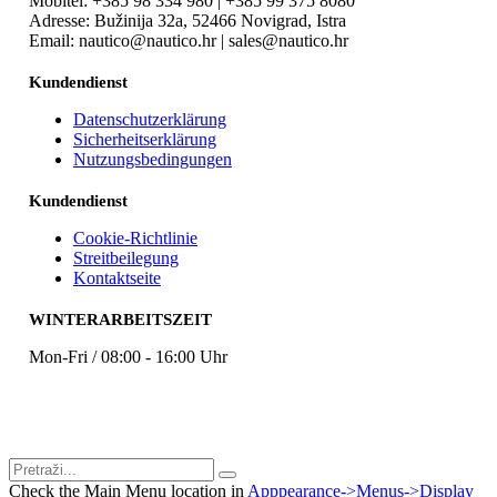
Mobitel: +385 98 334 980 | +385 99 375 8080
Adresse: Bužinija 32a, 52466 Novigrad, Istra
Email: nautico@nautico.hr | sales@nautico.hr
Kundendienst
Datenschutzerklärung
Sicherheitserklärung
Nutzungsbedingungen
Kundendienst
Cookie-Richtlinie
Streitbeilegung
Kontaktseite
WINTERARBEITSZEIT
Mon-Fri / 08:00 - 16:00 Uhr
Check the Main Menu location in
Apppearance->Menus->Display