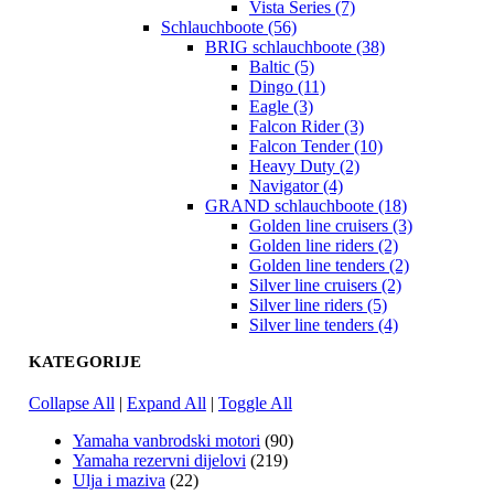
Vista Series (7)
Schlauchboote (56)
BRIG schlauchboote (38)
Baltic (5)
Dingo (11)
Eagle (3)
Falcon Rider (3)
Falcon Tender (10)
Heavy Duty (2)
Navigator (4)
GRAND schlauchboote (18)
Golden line cruisers (3)
Golden line riders (2)
Golden line tenders (2)
Silver line cruisers (2)
Silver line riders (5)
Silver line tenders (4)
KATEGORIJE
Collapse All
|
Expand All
|
Toggle All
Yamaha vanbrodski motori
(90)
Yamaha rezervni dijelovi
(219)
Ulja i maziva
(22)