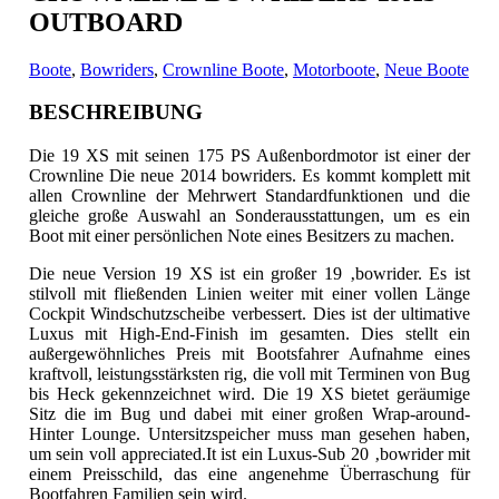
OUTBOARD
Boote
,
Bowriders
,
Crownline Boote
,
Motorboote
,
Neue Boote
BESCHREIBUNG
Die 19 XS mit seinen 175 PS Außenbordmotor ist einer der
Crownline Die neue 2014 bowriders. Es kommt komplett mit
allen Crownline der Mehrwert Standardfunktionen
und die
gleiche große Auswahl an Sonderausstattungen, um es ein
Boot mit einer persönlichen Note eines Besitzers zu machen.
Die neue Version 19 XS ist ein großer 19 ‚bowrider. Es ist
stilvoll mit fließenden Linien weiter mit einer vollen Länge
Cockpit Windschutzscheibe verbessert. Dies ist der ultimative
Luxus mit High-End-Finish im gesamten. Dies stellt ein
außergewöhnliches Preis mit Bootsfahrer Aufnahme eines
kraftvoll, leistungsstärksten rig, die voll mit Terminen von Bug
bis Heck gekennzeichnet wird. Die 19 XS bietet geräumige
Sitz die im Bug und dabei mit einer großen Wrap-around-
Hinter Lounge. Untersitzspeicher muss man gesehen haben,
um sein voll appreciated.It ist ein Luxus-Sub 20 ‚bowrider mit
einem Preisschild, das eine angenehme Überraschung für
Bootfahren Familien sein wird.