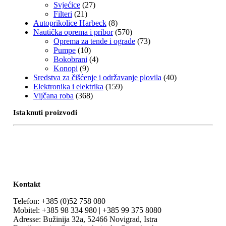
Svjećice
(27)
Filteri
(21)
Autoprikolice Harbeck
(8)
Nautička oprema i pribor
(570)
Oprema za tende i ograde
(73)
Pumpe
(10)
Bokobrani
(4)
Konopi
(9)
Sredstva za čišćenje i održavanje plovila
(40)
Elektronika i elektrika
(159)
Vijčana roba
(368)
Istaknuti proizvodi
Kontakt
Telefon: +385 (0)52 758 080
Mobitel: +385 98 334 980 | +385 99 375 8080
Adresse: Bužinija 32a, 52466 Novigrad, Istra