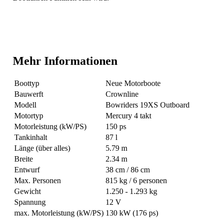
Mehr Informationen
Boottyp
Neue Motorboote
Bauwerft
Crownline
Modell
Bowriders 19XS Outboard
Motortyp
Mercury 4 takt
Motorleistung (kW/PS)
150 ps
Tankinhalt
87 l
Länge (über alles)
5.79 m
Breite
2.34 m
Entwurf
38 cm / 86 cm
Max. Personen
815 kg / 6 personen
Gewicht
1.250 - 1.293 kg
Spannung
12 V
max. Motorleistung (kW/PS)
130 kW (176 ps)