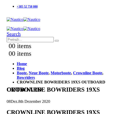
+385 52 758 080
Search
0
0 items
0
0 items
Home
Blog
Boote
,
Neue Boote
,
Motorboote
,
Crownline Boote
,
Bowriders
CROWNLINE BOWRIDERS 19XS OUTBOARD
CROWNLINE BOWRIDERS 19XS OUTBOARD
08
Dez.
8th Dezember 2020
CROWNLINE BOWRIDERS 19XS