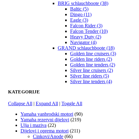
BRIG schlauchboote (38)
Baltic (5)
Dingo (11)
Eagle (3)
Falcon Rider (3)
Falcon Tender (10)
Heavy Duty (2)
Navigator (4)
GRAND schlauchboote (18)
Golden line cruisers (3)
Golden line riders (2)
Golden line tenders (2)
Silver line cruisers (2)
Silver line riders (5)
Silver line tenders (4)
KATEGORIJE
Collapse All
|
Expand All
|
Toggle All
Yamaha vanbrodski motori
(90)
Yamaha rezervni dijelovi
(219)
Ulja i maziva
(22)
Dijelovi i oprema motori
(211)
Cinkovi/Anode
(66)