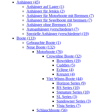
Anhänger (45)
Anhänger auf Lager (1)
Anhänger für Jetskis (2)
Anhänger für Motorboote mit Bremsen (7)
Änhanger für Segelboote mit bremsen (7)
Anhänger ohne Bremsen (3)
Autoanhänger (verschiedene) (7)
Spezielle Anhänger (verschiedene) (19)
Boote (133)
Gebrauchte Boote (1)
Neue Boote (132)
Motorboote (76)
Crownline Boote (32)
Bowriders (19)
Cuddies (5)
Eclipse (4)
Kreuzer (4)
Vier Winns-Boote (44)
Horizon Series (9)
RS Series (10)
Signature Series (10)
SL Series (3)
Sundowner Series (3)
Vista Series (7)
Schlauchboote (56)