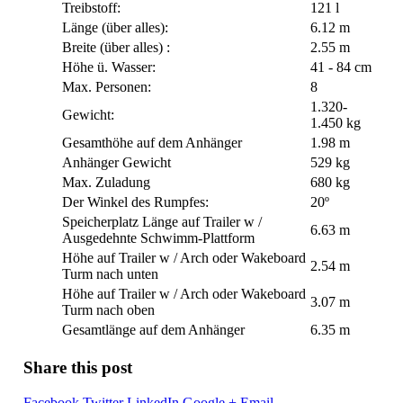
Treibstoff:
121 l
Länge (über alles):
6.12 m
Breite (über alles) :
2.55 m
Höhe ü. Wasser:
41 - 84 cm
Max. Personen:
8
1.320-
Gewicht:
1.450 kg
Gesamthöhe auf dem Anhänger
1.98 m
Anhänger Gewicht
529 kg
Max. Zuladung
680 kg
Der Winkel des Rumpfes:
20º
Speicherplatz Länge auf Trailer w /
6.63 m
Ausgedehnte Schwimm-Plattform
Höhe auf Trailer w / Arch oder Wakeboard
2.54 m
Turm nach unten
Höhe auf Trailer w / Arch oder Wakeboard
3.07 m
Turm nach oben
Gesamtlänge auf dem Anhänger
6.35 m
Share this post
Facebook
Twitter
LinkedIn
Google +
Email