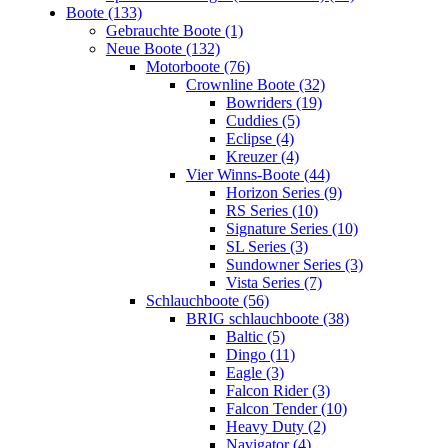
Boote (133)
Gebrauchte Boote (1)
Neue Boote (132)
Motorboote (76)
Crownline Boote (32)
Bowriders (19)
Cuddies (5)
Eclipse (4)
Kreuzer (4)
Vier Winns-Boote (44)
Horizon Series (9)
RS Series (10)
Signature Series (10)
SL Series (3)
Sundowner Series (3)
Vista Series (7)
Schlauchboote (56)
BRIG schlauchboote (38)
Baltic (5)
Dingo (11)
Eagle (3)
Falcon Rider (3)
Falcon Tender (10)
Heavy Duty (2)
Navigator (4)