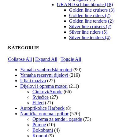
GRAND schlauchboote (18)
Golden line cruisers (3)
Golden line riders (2)
Golden line tenders (2)
Silver line cruisers (2)
Silver line riders (5)
Silver line tenders (4)
KATEGORIJE
Collapse All
|
Expand All
|
Toggle All
Yamaha vanbrodski motori
(90)
Yamaha rezervni dijelovi
(219)
Ulja i maziva
(22)
Dijelovi i oprema motori
(211)
Cinkovi/Anode
(66)
Svjećice
(27)
Filteri
(21)
Autoprikolice Harbeck
(8)
Nautička oprema i pribor
(570)
Oprema za tende i ograde
(73)
Pumpe
(10)
Bokobrani
(4)
Konopi
(9)