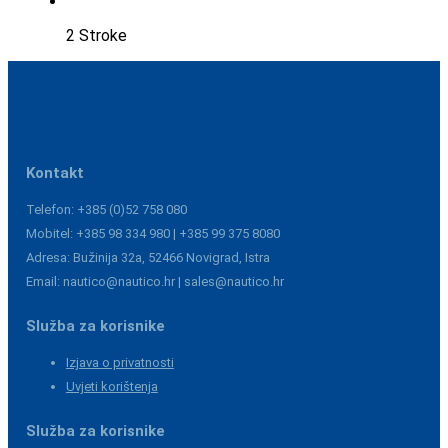
2 Stroke
Kontakt
Telefon: +385 (0)52 758 080
Mobitel: +385 98 334 980 | +385 99 375 8080
Adresa: Bužinija 32a, 52466 Novigrad, Istra
Email: nautico@nautico.hr | sales@nautico.hr
Služba za korisnike
Izjava o privatnosti
Uvjeti korištenja
Služba za korisnike