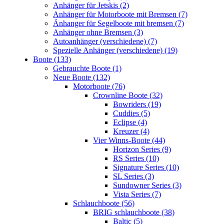
Anhänger für Jetskis (2)
Anhänger für Motorboote mit Bremsen (7)
Änhanger für Segelboote mit bremsen (7)
Anhänger ohne Bremsen (3)
Autoanhänger (verschiedene) (7)
Spezielle Anhänger (verschiedene) (19)
Boote (133)
Gebrauchte Boote (1)
Neue Boote (132)
Motorboote (76)
Crownline Boote (32)
Bowriders (19)
Cuddies (5)
Eclipse (4)
Kreuzer (4)
Vier Winns-Boote (44)
Horizon Series (9)
RS Series (10)
Signature Series (10)
SL Series (3)
Sundowner Series (3)
Vista Series (7)
Schlauchboote (56)
BRIG schlauchboote (38)
Baltic (5)