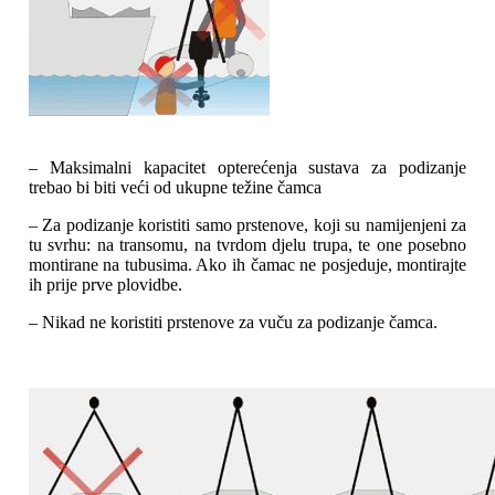
– Maksimalni kapacitet opterećenja sustava za podizanje
trebao bi biti veći od ukupne težine čamca
– Za podizanje koristiti samo prstenove, koji su namijenjeni za
tu svrhu: na transomu, na tvrdom djelu trupa, te one posebno
montirane na tubusima. Ako ih čamac ne posjeduje, montirajte
ih prije prve plovidbe.
– Nikad ne koristiti prstenove za vuču za podizanje čamca.