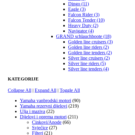
Dingo (11)
Eagle (3)
Falcon Rider (3)
Falcon Tender (10)
Heavy Duty (2)
Navigator (4)
GRAND schlauchboote (18)
Golden line cruisers (3)
Golden line riders (2)
Golden line tenders (2)
Silver line cruisers (2)
Silver line riders (5)
Silver line tenders (4)
KATEGORIJE
Collapse All
|
Expand All
|
Toggle All
Yamaha vanbrodski motori
(90)
Yamaha rezervni dijelovi
(219)
Ulja i maziva
(22)
Dijelovi i oprema motori
(211)
Cinkovi/Anode
(66)
Svjećice
(27)
Filteri
(21)