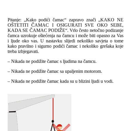
Pitanje: „Kako podići čamac“ zapravo znači „KAKO NE
OŠTETITI ČAMAC I OSIGURATI SVE OKO SEBE,
KADA SE ČAMAC PODIŽE“. Vrlo često netočno podizanje
čamca uzrokuje oštećenja na čamcu i može biti opasno za Vas
i ljude oko vas. U nastavku slijedi nekoliko savjeta o tome
kako pravilno i sigurno podići čamac i nekoliko grešaka koje
treba izbjegavati.
– Nikada ne podižite čamac s ljudima na čamcu.
– Nikada ne podižite čamac sa upaljenim motorom.
– Nikada ne podižite čamac kada su u blizini ljudi u vodi.