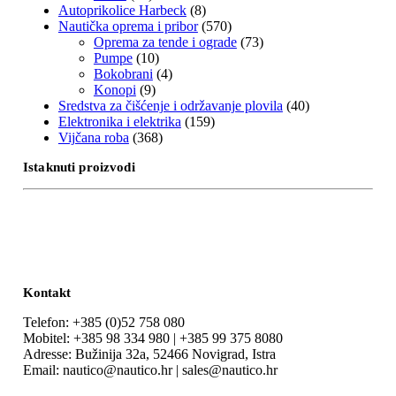
Autoprikolice Harbeck
(8)
Nautička oprema i pribor
(570)
Oprema za tende i ograde
(73)
Pumpe
(10)
Bokobrani
(4)
Konopi
(9)
Sredstva za čišćenje i održavanje plovila
(40)
Elektronika i elektrika
(159)
Vijčana roba
(368)
Istaknuti proizvodi
Kontakt
Telefon: +385 (0)52 758 080
Mobitel: +385 98 334 980 | +385 99 375 8080
Adresse: Bužinija 32a, 52466 Novigrad, Istra
Email: nautico@nautico.hr | sales@nautico.hr