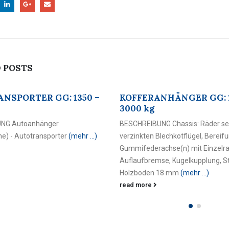
D
POSTS
 –
KOFFERANHÄNGER GG: 1300 –
PLATFOR
3000 kg
3500 kg
BESCHREIBUNG Chassis: Räder seitlich mit
BESCHREIBU
…)
verzinkten Blechkotflügel, Bereifung 14",
Platforman
Gummifederachse(n) mit Einzelradfederung,
read more
Auflaufbremse, Kugelkupplung, Stützrad,
Holzboden 18 mm
(mehr …)
read more