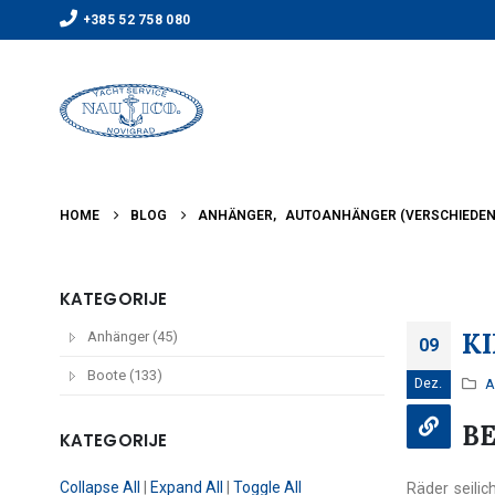
+385 52 758 080
HOME
BLOG
ANHÄNGER
,
AUTOANHÄNGER (VERSCHIEDEN
KATEGORIJE
KI
Anhänger (45)
09
Boote (133)
Dez.
A
B
KATEGORIJE
Collapse All
|
Expand All
|
Toggle All
Räder seili