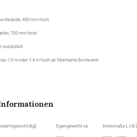
bordwände, 400 mm hoch
gitter, 750 mm hoch
n zusätzlich
bau 1,0 m oder 1,4 m hoch ab Oberkante Bordwand
Informationen
 Gesamtgewicht [kg]
Eigengewicht ca.
Innenmaße L x B