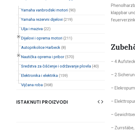
Phenolharz
Yamaha vanbrodski motori
(90)
klappbar un
Yamaha rezervni dijelovi
(219)
feuerverzin
Ulja i maziva
(22)
Dijelovi i oprema motori
(211)
Zubehö
Autoprikolice Harbeck
(8)
Nautička oprema i pribor
(570)
– 4 Aufstec
Sredstva za čišćenje i održavanje plovila
(40)
– 2 Sicheru
Elektronika i elektrika
(159)
Vijčana roba
(368)
– Elekropum
ISTAKNUTI PROIZVODI
– Elekttrop
– Gewichtse
– Zurrstäbe,