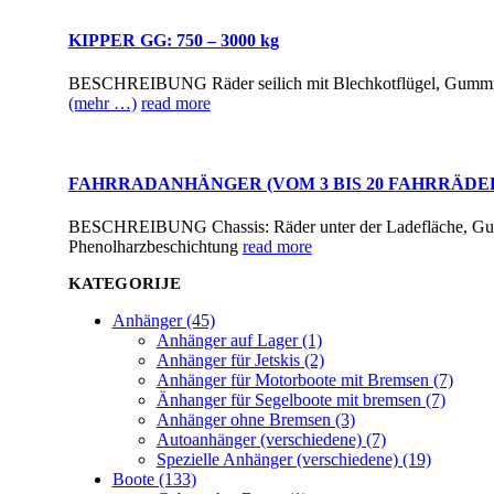
KIPPER GG: 750 – 3000 kg
BESCHREIBUNG Räder seilich mit Blechkotflügel, Gummifed
(mehr …)
read more
FAHRRADANHÄNGER (VOM 3 BIS 20 FAHRRÄDE
BESCHREIBUNG Chassis: Räder unter der Ladefläche, Gummi
Phenolharzbeschichtung
read more
KATEGORIJE
Anhänger (45)
Anhänger auf Lager (1)
Anhänger für Jetskis (2)
Anhänger für Motorboote mit Bremsen (7)
Änhanger für Segelboote mit bremsen (7)
Anhänger ohne Bremsen (3)
Autoanhänger (verschiedene) (7)
Spezielle Anhänger (verschiedene) (19)
Boote (133)