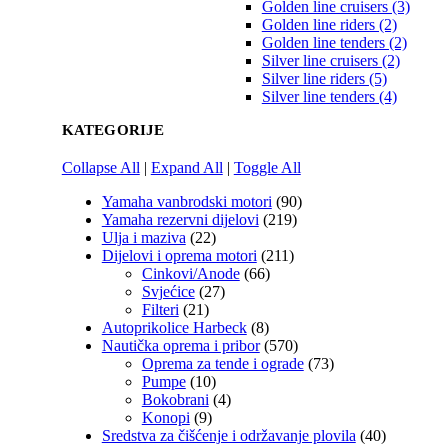
Golden line cruisers (3)
Golden line riders (2)
Golden line tenders (2)
Silver line cruisers (2)
Silver line riders (5)
Silver line tenders (4)
KATEGORIJE
Collapse All
|
Expand All
|
Toggle All
Yamaha vanbrodski motori
(90)
Yamaha rezervni dijelovi
(219)
Ulja i maziva
(22)
Dijelovi i oprema motori
(211)
Cinkovi/Anode
(66)
Svjećice
(27)
Filteri
(21)
Autoprikolice Harbeck
(8)
Nautička oprema i pribor
(570)
Oprema za tende i ograde
(73)
Pumpe
(10)
Bokobrani
(4)
Konopi
(9)
Sredstva za čišćenje i održavanje plovila
(40)