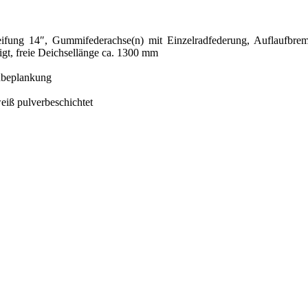
Bereifung 14″, Gummifederachse(n) mit Einzelradfederung, Auflaufb
gt, freie Deichsellänge ca. 1300 mm
hbeplankung
eiß pulverbeschichtet