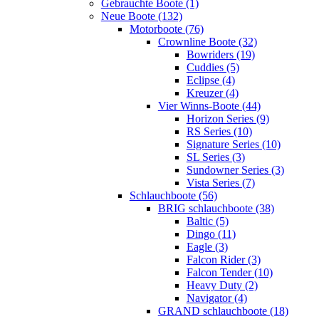
Gebrauchte Boote (1)
Neue Boote (132)
Motorboote (76)
Crownline Boote (32)
Bowriders (19)
Cuddies (5)
Eclipse (4)
Kreuzer (4)
Vier Winns-Boote (44)
Horizon Series (9)
RS Series (10)
Signature Series (10)
SL Series (3)
Sundowner Series (3)
Vista Series (7)
Schlauchboote (56)
BRIG schlauchboote (38)
Baltic (5)
Dingo (11)
Eagle (3)
Falcon Rider (3)
Falcon Tender (10)
Heavy Duty (2)
Navigator (4)
GRAND schlauchboote (18)