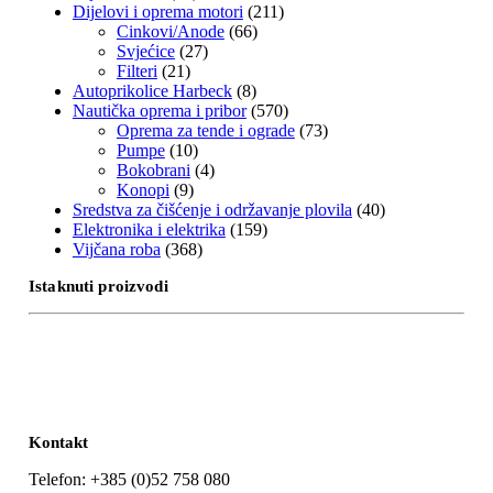
Dijelovi i oprema motori
(211)
Cinkovi/Anode
(66)
Svjećice
(27)
Filteri
(21)
Autoprikolice Harbeck
(8)
Nautička oprema i pribor
(570)
Oprema za tende i ograde
(73)
Pumpe
(10)
Bokobrani
(4)
Konopi
(9)
Sredstva za čišćenje i održavanje plovila
(40)
Elektronika i elektrika
(159)
Vijčana roba
(368)
Istaknuti proizvodi
Kontakt
Telefon: +385 (0)52 758 080