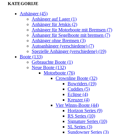
KATEGORIJE
Anhänger (45)
Anhänger auf Lager (1)
Anhänger für Jetskis (2)
Anhänger für Motorboote mit Bremsen (7)
Änhanger für Segelboote mit bremsen (7)
Anhänger ohne Bremsen (3)
Autoanhänger (verschiedene) (7)
Spezielle Anhänger (verschiedene) (19)
Boote (133)
Gebrauchte Boote (1)
Neue Boote (132)
Motorboote (76)
Crownline Boote (32)
Bowriders (19)
Cuddies (5)
Eclipse (4)
Kreuzer (4)
Vier Winns-Boote (44)
Horizon Series (9)
RS Series (10)
Signature Series (10)
SL Series (3)
Sundowner Series (3)