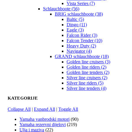
Vista Series (7)
Schlauchboote (56)
BRIG schlauchboote (38)
Baltic (5)
Dingo (11)
Eagle (3)
Falcon Rider (3)
Falcon Tender (10)
Heavy Duty (2)
Navigator (4)
GRAND schlauchboote (18)
Golden line cruisers (3)
Golden line riders (2)
Golden line tenders (2)
Silver line cruisers (2)
Silver line riders (5)
Silver line tenders (4)
KATEGORIJE
Collapse All
|
Expand All
|
Toggle All
Yamaha vanbrodski motori
(90)
Yamaha rezervni dijelovi
(219)
Ulja i maziva
(22)