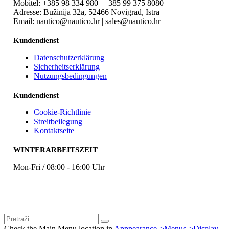
Mobitel: +385 98 334 980 | +385 99 375 8080
Adresse: Bužinija 32a, 52466 Novigrad, Istra
Email: nautico@nautico.hr | sales@nautico.hr
Kundendienst
Datenschutzerklärung
Sicherheitserklärung
Nutzungsbedingungen
Kundendienst
Cookie-Richtlinie
Streitbeilegung
Kontaktseite
WINTERARBEITSZEIT
Mon-Fri / 08:00 - 16:00 Uhr
Check the Main Menu location in
Apppearance->Menus->Display