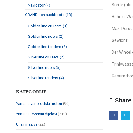
Breite (über
Navigator (4)
GRAND schlauchboote (18)
Höhe ü. Wa
Golden line cruisers (3)
Max. Perso
Golden line riders (2)
Gewicht:
Golden line tenders (2)
Der Winkel
Silver line cruisers (2)
Trinkwasse
Silver line riders (5)
Gesamthöh
Silver line tenders (4)
KATEGORIJE
Share 
Yamaha vanbrodski motori
(90)
Yamaha rezervni dijelovi
(219)
Ulja i maziva
(22)