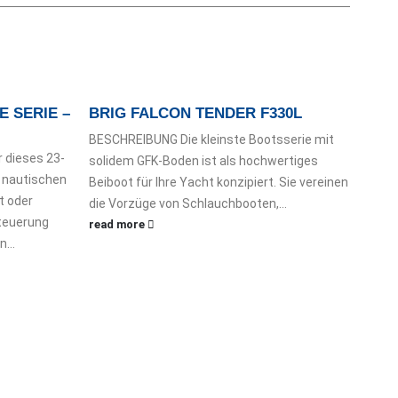
E SERIE –
BRIG FALCON TENDER F330L
FOU
BESCHREIBUNG Die kleinste Bootsserie mit
BESC
 dieses 23-
solidem GFK-Boden ist als hochwertiges
der k
r nautischen
Beiboot für Ihre Yacht konzipiert. Sie vereinen
neue
t oder
die Vorzüge von Schlauchbooten,...
Halt
Steuerung
read more
Auße
...
read