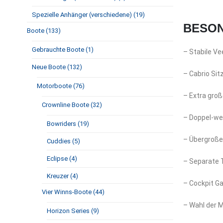
Spezielle Anhänger (verschiedene) (19)
BESON
Boote (133)
Gebrauchte Boote (1)
– Stabile V
Neue Boote (132)
– Cabrio Sit
Motorboote (76)
– Extra gro
Crownline Boote (32)
– Doppel-we
Bowriders (19)
– Übergroße
Cuddies (5)
Eclipse (4)
– Separate T
Kreuzer (4)
– Cockpit Ga
Vier Winns-Boote (44)
– Wahl der 
Horizon Series (9)