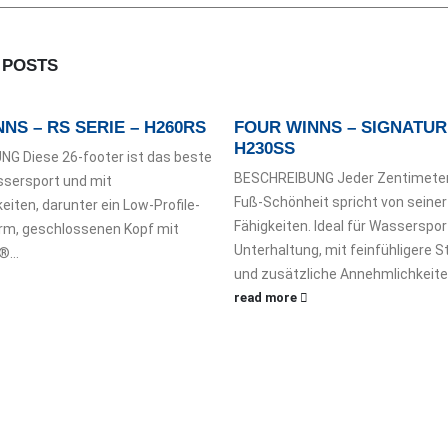
D
POSTS
NS – RS SERIE – H260RS
FOUR WINNS – SIGNATUR
H230SS
G Diese 26-footer ist das beste
BESCHREIBUNG Jeder Zentimeter
ssersport und mit
Fuß-Schönheit spricht von seine
iten, darunter ein Low-Profile-
Fähigkeiten. Ideal für Wasserspor
rm, geschlossenen Kopf mit
Unterhaltung, mit feinfühligere 
®...
und zusätzliche Annehmlichkeiten
read more