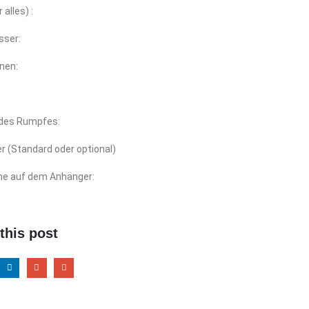
 alles) :
sser:
nen:
 des Rumpfes:
r (Standard oder optional)
e auf dem Anhänger:
this post