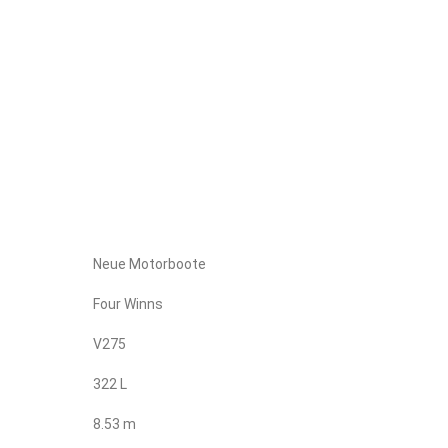
Neue Motorboote
Four Winns
V275
322 L
8.53 m