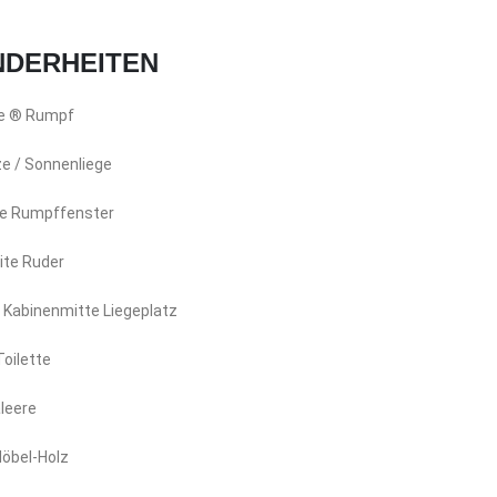
DERHEITEN
ee ® Rumpf
ze / Sonnenliege
ße Rumpffenster
ite Ruder
 Kabinenmitte Liegeplatz
oilette
leere
Möbel-Holz