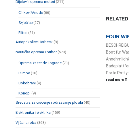
Dijelovi i oprema motori
(211)
Cinkovi/Anode
(66)
RELATE
Svjećice
(27)
Filteri
(21)
FOUR WIN
Autoprikolice Harbeck
(8)
BESCHREIBUN
Boot für Wa
Nautička oprema i pribor
(570)
Annehmlichke
Oprema za tende i ograde
(73)
Badeplattfo
Porta Potty 
Pumpe
(10)
read more
Bokobrani
(4)
Konopi
(9)
Sredstva za čišćenje i održavanje plovila
(40)
Elektronika i elektrika
(159)
Vijčana roba
(368)