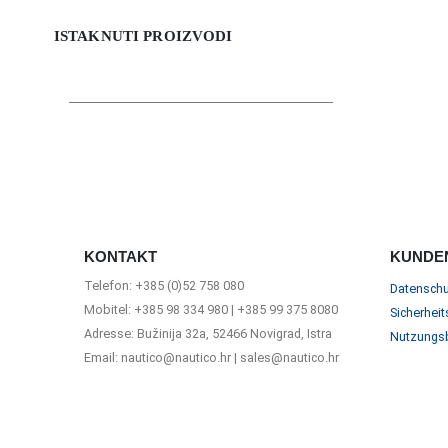
ISTAKNUTI PROIZVODI
KONTAKT
KUNDE
Telefon: +385 (0)52 758 080
Datenschu
Mobitel: +385 98 334 980 | +385 99 375 8080
Sicherheit
Adresse: Bužinija 32a, 52466 Novigrad, Istra
Nutzungs
Email: nautico@nautico.hr | sales@nautico.hr