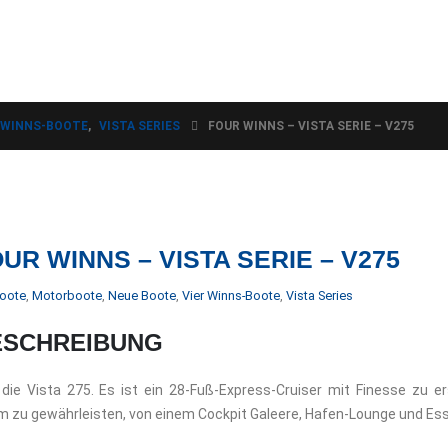
 WINNS-BOOTE
,
VISTA SERIES
FOUR WINNS – VISTA SERIE – V275
UR WINNS – VISTA SERIE – V275
oote
,
Motorboote
,
Neue Boote
,
Vier Winns-Boote
,
Vista Series
ESCHREIBUNG
 die Vista 275. Es ist ein 28-Fuß-Express-Cruiser mit Finesse zu 
m zu gewährleisten
, von einem Cockpit Galeere, Hafen-Lounge und Es