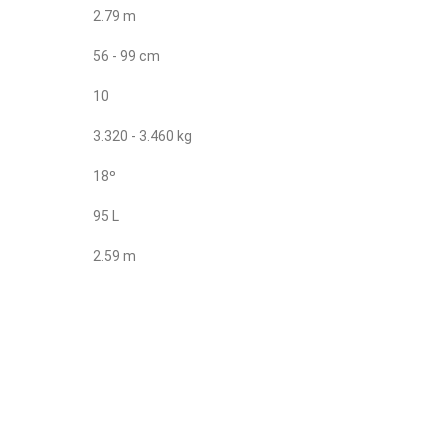
2.79 m
56 - 99 cm
10
3.320 - 3.460 kg
18º
95 L
2.59 m