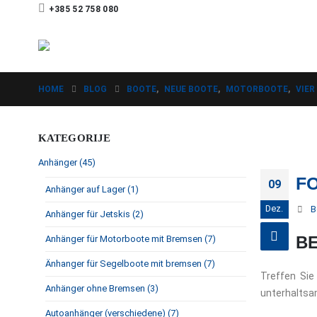
+385 52 758 080
HOME
BLOG
BOOTE
,
NEUE BOOTE
,
MOTORBOOTE
,
VIER
KATEGORIJE
Anhänger (45)
FO
09
Anhänger auf Lager (1)
Dez.
B
Anhänger für Jetskis (2)
B
Anhänger für Motorboote mit Bremsen (7)
Änhanger für Segelboote mit bremsen (7)
Treffen Sie
Anhänger ohne Bremsen (3)
unterhaltsa
Autoanhänger (verschiedene) (7)