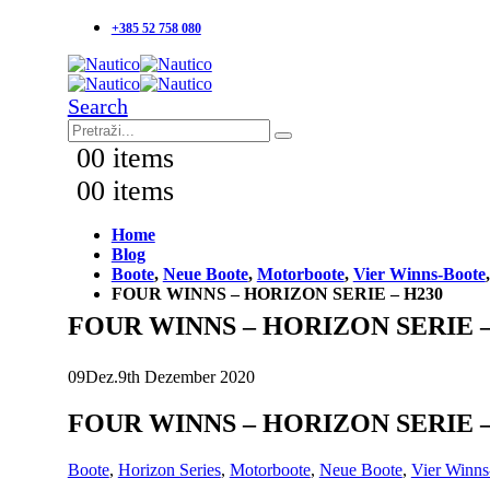
+385 52 758 080
Search
0
0 items
0
0 items
Home
Blog
Boote
,
Neue Boote
,
Motorboote
,
Vier Winns-Boote
FOUR WINNS – HORIZON SERIE – H230
FOUR WINNS – HORIZON SERIE –
09
Dez.
9th Dezember 2020
FOUR WINNS – HORIZON SERIE –
Boote
,
Horizon Series
,
Motorboote
,
Neue Boote
,
Vier Winns