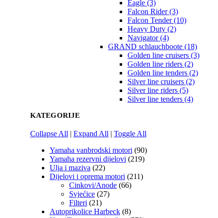
Eagle (3)
Falcon Rider (3)
Falcon Tender (10)
Heavy Duty (2)
Navigator (4)
GRAND schlauchboote (18)
Golden line cruisers (3)
Golden line riders (2)
Golden line tenders (2)
Silver line cruisers (2)
Silver line riders (5)
Silver line tenders (4)
KATEGORIJE
Collapse All
|
Expand All
|
Toggle All
Yamaha vanbrodski motori
(90)
Yamaha rezervni dijelovi
(219)
Ulja i maziva
(22)
Dijelovi i oprema motori
(211)
Cinkovi/Anode
(66)
Svjećice
(27)
Filteri
(21)
Autoprikolice Harbeck
(8)