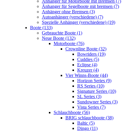
Anhänger für Motorboote mit Bremsen (7)
Änhanger für Segelboote mit bremsen (7)
Anhänger ohne Bremsen (3)
Autoanhänger (verschiedene) (7)
Spezielle Anhänger (verschiedene) (19)
Boote (133)
Gebrauchte Boote (1)
Neue Boote (132)
Motorboote (76)
Crownline Boote (32)
Bowriders (19)
Cuddies (5)
Eclipse (4)
Kreuzer (4)
Vier Winns-Boote (44)
Horizon Series (9)
RS Series (10)
Signature Series (10)
SL Series (3)
Sundowner Series (3)
Vista Series (7)
Schlauchboote (56)
BRIG schlauchboote (38)
Baltic (5)
Dingo (11)