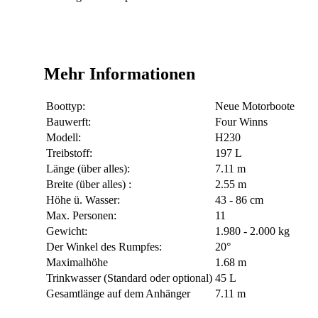
Mehr Informationen
Boottyp:
Neue Motorboote
Bauwerft:
Four Winns
Modell:
H230
Treibstoff:
197 L
Länge (über alles):
7.11 m
Breite (über alles) :
2.55 m
Höhe ü. Wasser:
43 - 86 cm
Max. Personen:
11
Gewicht:
1.980 - 2.000 kg
Der Winkel des Rumpfes:
20°
Maximalhöhe
1.68 m
Trinkwasser (Standard oder optional)
45 L
Gesamtlänge auf dem Anhänger
7.11 m