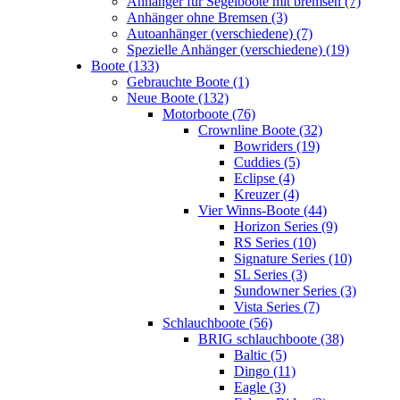
Änhanger für Segelboote mit bremsen (7)
Anhänger ohne Bremsen (3)
Autoanhänger (verschiedene) (7)
Spezielle Anhänger (verschiedene) (19)
Boote (133)
Gebrauchte Boote (1)
Neue Boote (132)
Motorboote (76)
Crownline Boote (32)
Bowriders (19)
Cuddies (5)
Eclipse (4)
Kreuzer (4)
Vier Winns-Boote (44)
Horizon Series (9)
RS Series (10)
Signature Series (10)
SL Series (3)
Sundowner Series (3)
Vista Series (7)
Schlauchboote (56)
BRIG schlauchboote (38)
Baltic (5)
Dingo (11)
Eagle (3)