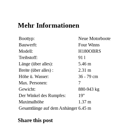
Mehr Informationen
Boottyp:
Neue Motorboote
Bauwerft:
Four Winns
Modell:
H180OBRS
Treibstoff:
91 l
Länge (über alles):
5.46 m
Breite (über alles) :
2.31 m
Höhe ü. Wasser:
36 - 79 cm
Max. Personen:
7
Gewicht:
880-943 kg
Der Winkel des Rumpfes:
19°
Maximalhöhe
1.37 m
Gesamtlänge auf dem Anhänger
6.45 m
Share this post