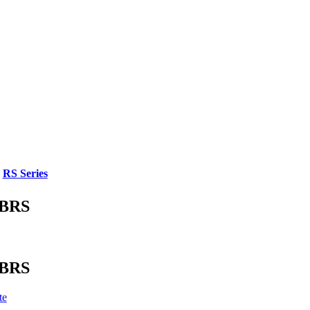
,
RS Series
OBRS
OBRS
te