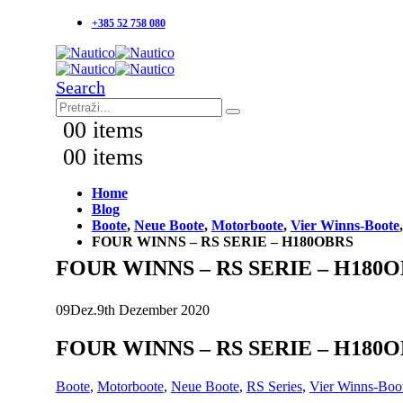
+385 52 758 080
Search
0
0 items
0
0 items
Home
Blog
Boote
,
Neue Boote
,
Motorboote
,
Vier Winns-Boote
FOUR WINNS – RS SERIE – H180OBRS
FOUR WINNS – RS SERIE – H180
09
Dez.
9th Dezember 2020
FOUR WINNS – RS SERIE – H180
Boote
,
Motorboote
,
Neue Boote
,
RS Series
,
Vier Winns-Boo