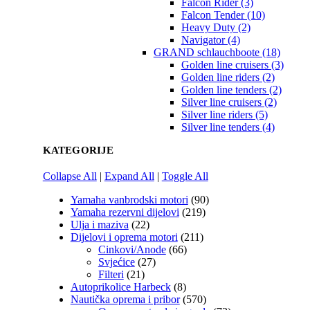
Falcon Rider (3)
Falcon Tender (10)
Heavy Duty (2)
Navigator (4)
GRAND schlauchboote (18)
Golden line cruisers (3)
Golden line riders (2)
Golden line tenders (2)
Silver line cruisers (2)
Silver line riders (5)
Silver line tenders (4)
KATEGORIJE
Collapse All
|
Expand All
|
Toggle All
Yamaha vanbrodski motori
(90)
Yamaha rezervni dijelovi
(219)
Ulja i maziva
(22)
Dijelovi i oprema motori
(211)
Cinkovi/Anode
(66)
Svjećice
(27)
Filteri
(21)
Autoprikolice Harbeck
(8)
Nautička oprema i pribor
(570)