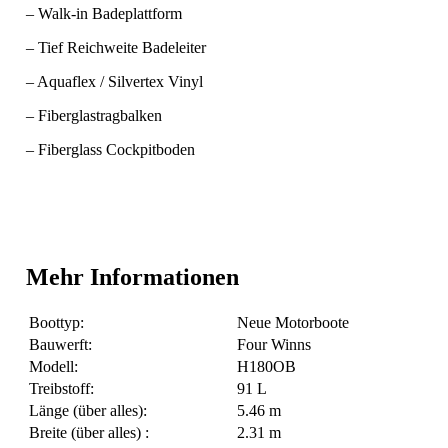
– Walk-in Badeplattform
– Tief Reichweite Badeleiter
– Aquaflex / Silvertex Vinyl
– Fiberglastragbalken
– Fiberglass Cockpitboden
Mehr Informationen
Boottyp:
Neue Motorboote
Bauwerft:
Four Winns
Modell:
H180OB
Treibstoff:
91 L
Länge (über alles):
5.46 m
Breite (über alles) :
2.31 m