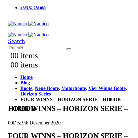
+385 52 758 080
Search
0
0 items
0
0 items
Home
Blog
Boote
,
Neue Boote
,
Motorboote
,
Vier Winns-Boote
,
Horizon Series
FOUR WINNS – HORIZON SERIE – H180OB
FOUR WINNS – HORIZON SERIE – H180OB
09
Dez.
9th Dezember 2020
FOUR WINNS – HORIZON SERIE –