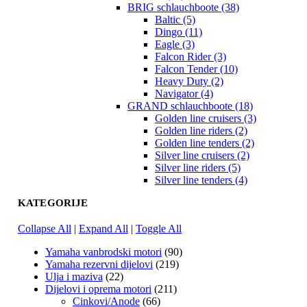
BRIG schlauchboote (38)
Baltic (5)
Dingo (11)
Eagle (3)
Falcon Rider (3)
Falcon Tender (10)
Heavy Duty (2)
Navigator (4)
GRAND schlauchboote (18)
Golden line cruisers (3)
Golden line riders (2)
Golden line tenders (2)
Silver line cruisers (2)
Silver line riders (5)
Silver line tenders (4)
KATEGORIJE
Collapse All
|
Expand All
|
Toggle All
Yamaha vanbrodski motori
(90)
Yamaha rezervni dijelovi
(219)
Ulja i maziva
(22)
Dijelovi i oprema motori
(211)
Cinkovi/Anode
(66)