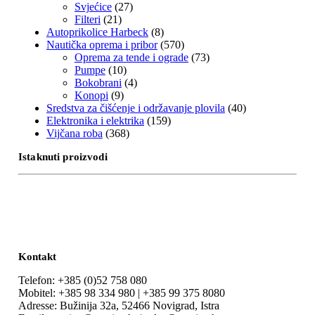
Svjećice
(27)
Filteri
(21)
Autoprikolice Harbeck
(8)
Nautička oprema i pribor
(570)
Oprema za tende i ograde
(73)
Pumpe
(10)
Bokobrani
(4)
Konopi
(9)
Sredstva za čišćenje i održavanje plovila
(40)
Elektronika i elektrika
(159)
Vijčana roba
(368)
Istaknuti proizvodi
Kontakt
Telefon: +385 (0)52 758 080
Mobitel: +385 98 334 980 | +385 99 375 8080
Adresse: Bužinija 32a, 52466 Novigrad, Istra