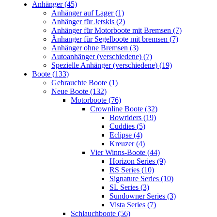
Anhänger (45)
Anhänger auf Lager (1)
Anhänger für Jetskis (2)
Anhänger für Motorboote mit Bremsen (7)
Änhanger für Segelboote mit bremsen (7)
Anhänger ohne Bremsen (3)
Autoanhänger (verschiedene) (7)
Spezielle Anhänger (verschiedene) (19)
Boote (133)
Gebrauchte Boote (1)
Neue Boote (132)
Motorboote (76)
Crownline Boote (32)
Bowriders (19)
Cuddies (5)
Eclipse (4)
Kreuzer (4)
Vier Winns-Boote (44)
Horizon Series (9)
RS Series (10)
Signature Series (10)
SL Series (3)
Sundowner Series (3)
Vista Series (7)
Schlauchboote (56)