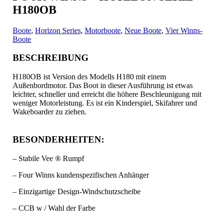
H180OB
Boote
,
Horizon Series
,
Motorboote
,
Neue Boote
,
Vier Winns-
Boote
BESCHREIBUNG
H180OB ist Version des Modells H180 mit einem
Außenbordmotor. Das Boot in dieser Ausführung ist etwas
leichter, schneller und erreicht die höhere Beschleunigung mit
weniger Motorleistung.
Es ist ein Kinderspiel, Skifahrer und
Wakeboarder zu ziehen.
BESONDERHEITEN:
– Stabile Vee ® Rumpf
– Four Winns kundenspezifischen Anhänger
– Einzigartige Design-Windschutzscheibe
– CCB w / Wahl der Farbe