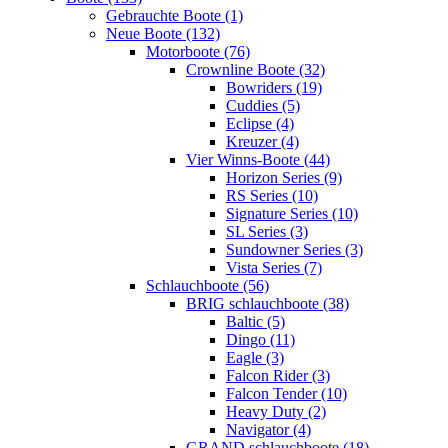
Gebrauchte Boote (1)
Neue Boote (132)
Motorboote (76)
Crownline Boote (32)
Bowriders (19)
Cuddies (5)
Eclipse (4)
Kreuzer (4)
Vier Winns-Boote (44)
Horizon Series (9)
RS Series (10)
Signature Series (10)
SL Series (3)
Sundowner Series (3)
Vista Series (7)
Schlauchboote (56)
BRIG schlauchboote (38)
Baltic (5)
Dingo (11)
Eagle (3)
Falcon Rider (3)
Falcon Tender (10)
Heavy Duty (2)
Navigator (4)
GRAND schlauchboote (18)