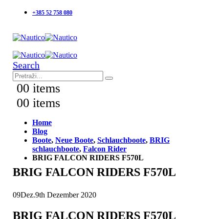
+385 52 758 080
Search
0
0 items
0
0 items
Home
Blog
Boote
,
Neue Boote
,
Schlauchboote
,
BRIG
schlauchboote
,
Falcon Rider
BRIG FALCON RIDERS F570L
BRIG FALCON RIDERS F570L
09
Dez.
9th Dezember 2020
BRIG FALCON RIDERS F570L