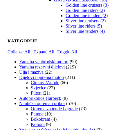
Golden line cruisers (3)
Golden line riders (2)
Golden line tenders (2)
Silver line cruisers (2)
Silver line riders (5)
Silver line tenders (4)
KATEGORIJE
Collapse All
|
Expand All
|
Toggle All
Yamaha vanbrodski motori
(90)
Yamaha rezervni dijelovi
(219)
Ulja i maziva
(22)
Dijelovi i oprema motori
(211)
Cinkovi/Anode
(66)
Svjećice
(27)
Filteri
(21)
Autoprikolice Harbeck
(8)
Nautička oprema i pribor
(570)
Oprema za tende i ograde
(73)
Pumpe
(10)
Bokobrani
(4)
Konopi
(9)
Sredstva za čišćenje i održavanje plovila
(40)