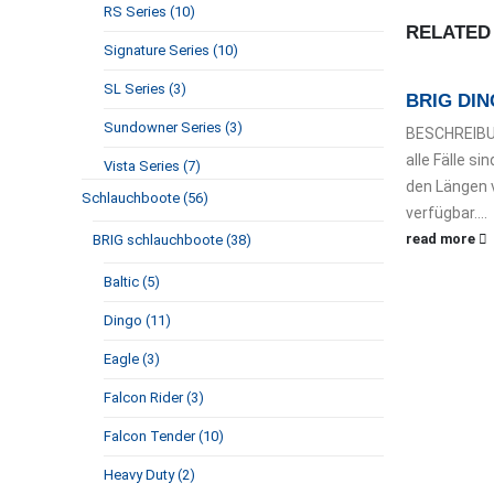
RS Series (10)
RELATE
Signature Series (10)
SL Series (3)
BRIG DIN
Sundowner Series (3)
BESCHREIBUN
alle Fälle s
Vista Series (7)
den Längen v
Schlauchboote (56)
verfügbar....
read more
BRIG schlauchboote (38)
Baltic (5)
Dingo (11)
Eagle (3)
Falcon Rider (3)
Falcon Tender (10)
Heavy Duty (2)