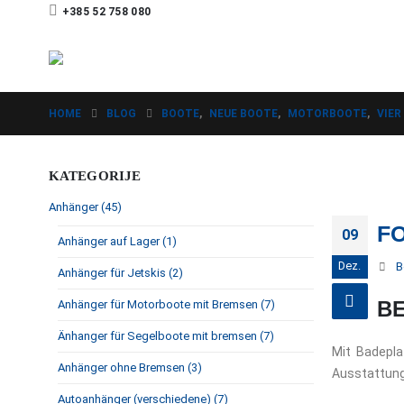
+385 52 758 080
HOME
BLOG
BOOTE
,
NEUE BOOTE
,
MOTORBOOTE
,
VIER
KATEGORIJE
Anhänger (45)
FO
09
Anhänger auf Lager (1)
Dez.
B
Anhänger für Jetskis (2)
B
Anhänger für Motorboote mit Bremsen (7)
Änhanger für Segelboote mit bremsen (7)
Mit Badepla
Anhänger ohne Bremsen (3)
Ausstattung
Autoanhänger (verschiedene) (7)