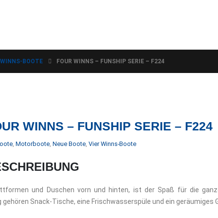
 WINNS-BOOTE
FOUR WINNS – FUNSHIP SERIE – F224
UR WINNS – FUNSHIP SERIE – F224
oote
,
Motorboote
,
Neue Boote
,
Vier Winns-Boote
ESCHREIBUNG
ttformen und Duschen vorn und hinten, ist der Spaß für die ganze
 gehören Snack-Tische, eine Frischwasserspüle und ein geräumiges G