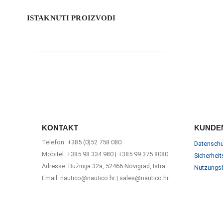
ISTAKNUTI PROIZVODI
KONTAKT
KUNDE
Telefon: +385 (0)52 758 080
Datenschu
Mobitel: +385 98 334 980 | +385 99 375 8080
Sicherheit
Adresse: Bužinija 32a, 52466 Novigrad, Istra
Nutzungs
Email: nautico@nautico.hr | sales@nautico.hr