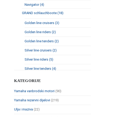
Navigator (4)
GRAND schlauchboote (18)
Golden line cruisers (3)
Golden line riders (2)
Golden line tenders (2)
Silver line cruisers (2)
Silver line riders (5)
Silver line tenders (4)
KATEGORIJE
Yamaha vanbrodski motori
(90)
Yamaha rezervni dijelovi
(219)
Ulja i maziva
(22)