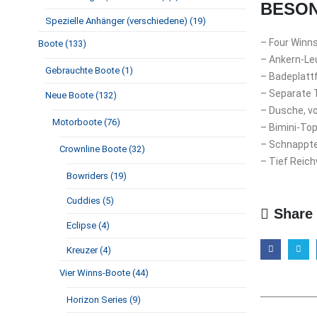
BESON
Spezielle Anhänger (verschiedene) (19)
– Four Winn
Boote (133)
– Ankern-Le
Gebrauchte Boote (1)
– Badeplatt
–
S
eparate T
Neue Boote (132)
– Dusche, vo
Motorboote (76)
– Bimini-To
– Schnappt
Crownline Boote (32)
– Tief Reich
Bowriders (19)
Cuddies (5)
Share 
Eclipse (4)
Kreuzer (4)
Vier Winns-Boote (44)
Horizon Series (9)