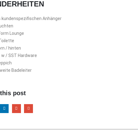
DERHEITEN
s kundenspezifischen Anhänger
uchten
form Lounge
oilette
rn / hinten
p w / SST Hardware
eppich
weite Badeleiter
this post