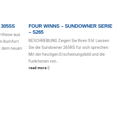
305SS
FOUR WINNS – SUNDOWNER SERIE
BRI
– S265
nthese aus
BESC
BESCHREIBUNG Zeigen Sie Ihren Stil. Lassen
em Komfort
soli
Sie die Sundowner 265RS für sich sprechen.
it dem neuen
Beibo
Mit der heutigen Erscheinungsbild und die
die V
Funktionen von...
read
read more