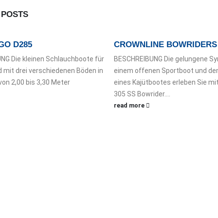
D
POSTS
GO D285
CROWNLINE BOWRIDERS 
G Die kleinen Schlauchboote für
BESCHREIBUNG Die gelungene Sy
ind mit drei verschiedenen Böden in
einem offenen Sportboot und d
on 2,00 bis 3,30 Meter
eines Kajütbootes erleben Sie m
305 SS Bowrider....
read more