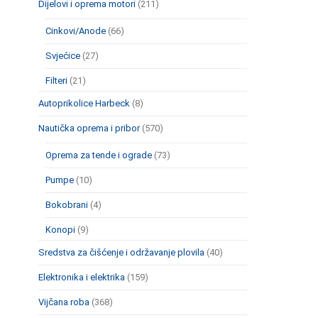
Dijelovi i oprema motori
(211)
Cinkovi/Anode
(66)
Svjećice
(27)
Filteri
(21)
Autoprikolice Harbeck
(8)
Nautička oprema i pribor
(570)
Oprema za tende i ograde
(73)
Pumpe
(10)
Bokobrani
(4)
Konopi
(9)
Sredstva za čišćenje i održavanje plovila
(40)
Elektronika i elektrika
(159)
Vijčana roba
(368)