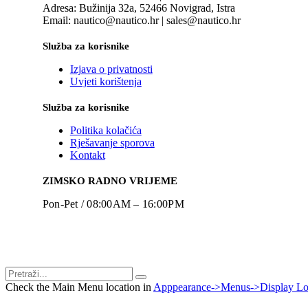
Adresa: Bužinija 32a, 52466 Novigrad, Istra
Email: nautico@nautico.hr | sales@nautico.hr
Služba za korisnike
Izjava o privatnosti
Uvjeti korištenja
Služba za korisnike
Politika kolačića
Rješavanje sporova
Kontakt
ZIMSKO RADNO VRIJEME
Pon-Pet / 08:00AM – 16:00PM
Check the Main Menu location in
Apppearance->Menus->Display Lo