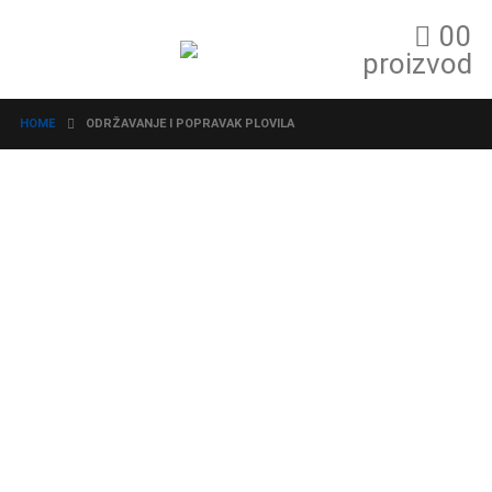
0
0
proizvod
HOME
ODRŽAVANJE I POPRAVAK PLOVILA