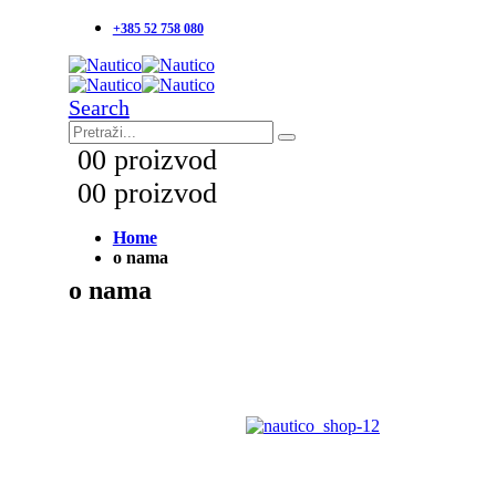
+385 52 758 080
Search
0
0 proizvod
0
0 proizvod
Home
o nama
o nama