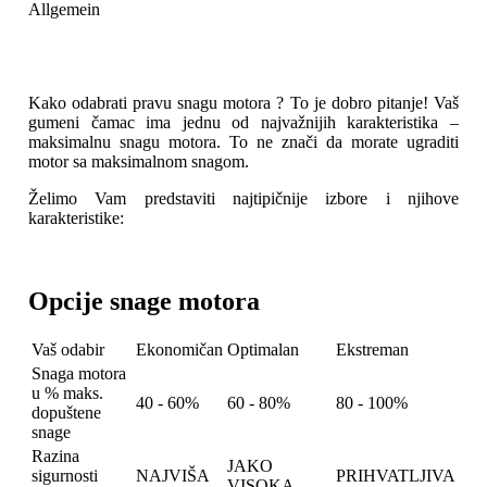
Allgemein
Kako odabrati pravu snagu motora ? To je dobro pitanje! Vaš
gumeni čamac ima jednu od najvažnijih karakteristika –
maksimalnu snagu motora. To ne znači da morate ugraditi
motor sa maksimalnom snagom.
Želimo Vam predstaviti najtipičnije izbore i njihove
karakteristike:
Opcije snage motora
Vaš odabir
Ekonomičan
Optimalan
Ekstreman
Snaga motora
u % maks.
40 - 60%
60 - 80%
80 - 100%
dopuštene
snage
Razina
JAKO
sigurnosti
NAJVIŠA
PRIHVATLJIVA
VISOKA