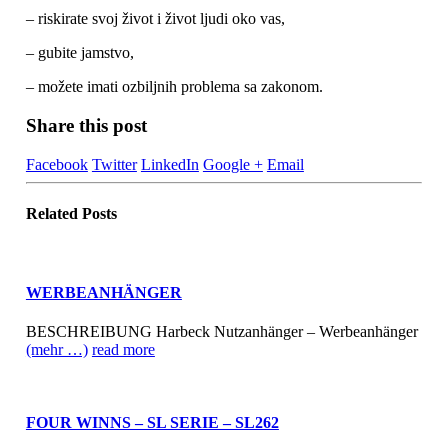
– riskirate svoj život i život ljudi oko vas,
– gubite jamstvo,
– možete imati ozbiljnih problema sa zakonom.
Share this post
Facebook
Twitter
LinkedIn
Google +
Email
Related
Posts
WERBEANHÄNGER
BESCHREIBUNG Harbeck Nutzanhänger – Werbeanhänger
(mehr …)
read more
FOUR WINNS – SL SERIE – SL262