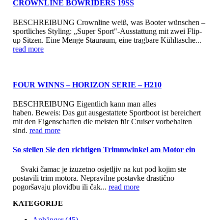
CROWNLINE BOWRIDERS 19SS
BESCHREIBUNG Crownline weiß, was Booter wünschen –
sportliches Styling: „Super Sport"-Ausstattung mit zwei Flip-
up Sitzen. Eine Menge Stauraum, eine tragbare Kühltasche...
read more
FOUR WINNS – HORIZON SERIE – H210
BESCHREIBUNG Eigentlich kann man alles
haben. Beweis: Das gut ausgestattete Sportboot ist bereichert
mit den Eigenschaften die meisten für Cruiser vorbehalten
sind.
read more
So stellen Sie den richtigen Trimmwinkel am Motor ein
Svaki čamac je izuzetno osjetljiv na kut pod kojim ste
postavili trim motora. Nepravilne postavke drastično
pogoršavaju plovidbu ili čak...
read more
KATEGORIJE
Anhänger (45)