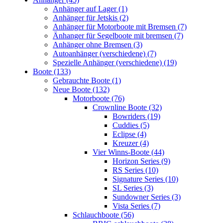
Anhänger auf Lager (1)
Anhänger für Jetskis (2)
Anhänger für Motorboote mit Bremsen (7)
Änhanger für Segelboote mit bremsen (7)
Anhänger ohne Bremsen (3)
Autoanhänger (verschiedene) (7)
Spezielle Anhänger (verschiedene) (19)
Boote (133)
Gebrauchte Boote (1)
Neue Boote (132)
Motorboote (76)
Crownline Boote (32)
Bowriders (19)
Cuddies (5)
Eclipse (4)
Kreuzer (4)
Vier Winns-Boote (44)
Horizon Series (9)
RS Series (10)
Signature Series (10)
SL Series (3)
Sundowner Series (3)
Vista Series (7)
Schlauchboote (56)