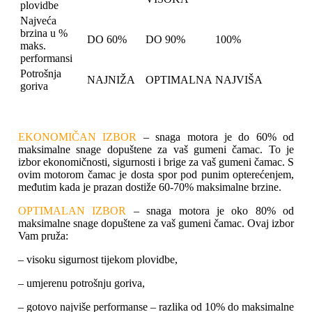
plovidbe
Najveća
brzina u %
DO 60%
DO 90%
100%
maks.
performansi
Potrošnja
NAJNIŽA
OPTIMALNA
NAJVIŠA
goriva
EKONOMIČAN IZBOR
– snaga motora je do 60% od
maksimalne snage dopuštene za vaš gumeni čamac. To je
izbor ekonomičnosti, sigurnosti i brige za vaš gumeni čamac. S
ovim motorom čamac je dosta spor pod punim opterećenjem,
međutim kada je prazan dostiže 60-70% maksimalne brzine.
OPTIMALAN IZBOR
– snaga motora je oko 80% od
maksimalne snage dopuštene za vaš gumeni čamac. Ovaj izbor
Vam pruža:
– visoku sigurnost tijekom plovidbe,
– umjerenu potrošnju goriva,
– gotovo najviše performanse – razlika od 10% do maksimalne