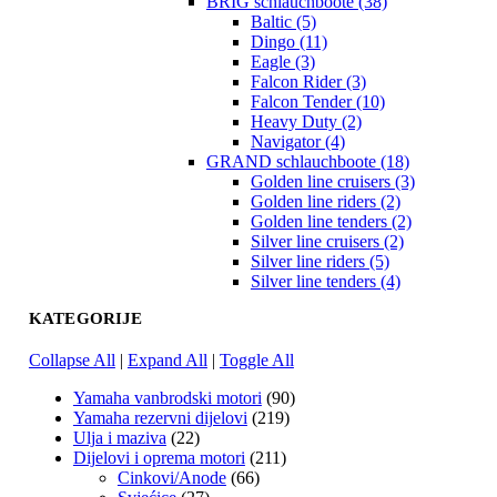
BRIG schlauchboote (38)
Baltic (5)
Dingo (11)
Eagle (3)
Falcon Rider (3)
Falcon Tender (10)
Heavy Duty (2)
Navigator (4)
GRAND schlauchboote (18)
Golden line cruisers (3)
Golden line riders (2)
Golden line tenders (2)
Silver line cruisers (2)
Silver line riders (5)
Silver line tenders (4)
KATEGORIJE
Collapse All
|
Expand All
|
Toggle All
Yamaha vanbrodski motori
(90)
Yamaha rezervni dijelovi
(219)
Ulja i maziva
(22)
Dijelovi i oprema motori
(211)
Cinkovi/Anode
(66)