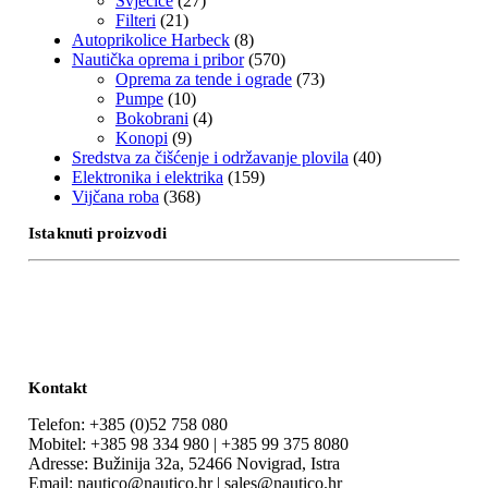
Svjećice
(27)
Filteri
(21)
Autoprikolice Harbeck
(8)
Nautička oprema i pribor
(570)
Oprema za tende i ograde
(73)
Pumpe
(10)
Bokobrani
(4)
Konopi
(9)
Sredstva za čišćenje i održavanje plovila
(40)
Elektronika i elektrika
(159)
Vijčana roba
(368)
Istaknuti proizvodi
Kontakt
Telefon: +385 (0)52 758 080
Mobitel: +385 98 334 980 | +385 99 375 8080
Adresse: Bužinija 32a, 52466 Novigrad, Istra
Email: nautico@nautico.hr | sales@nautico.hr