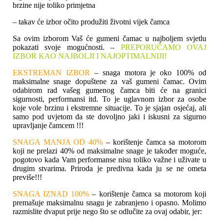
brzine nije toliko primjetna
– takav će izbor očito produžiti životni vijek čamca
Sa ovim izborom Vaš će gumeni čamac u najboljem svjetlu
pokazati svoje mogućnosti. –
PREPORUČAMO OVAJ
IZBOR KAO NAJBOLJI I NAJOPTIMALNIJI!
EKSTREMAN IZBOR
– snaga motora je oko 100% od
maksimalne snage dopuštene za vaš gumeni čamac. Ovim
odabirom rad vašeg gumenog čamca biti će na granici
sigurnosti, performansi itd. To je uglavnom izbor za osobe
koje vole brzinu i ekstremne situacije. To je sjajan osjećaj, ali
samo pod uvjetom da ste dovoljno jaki i iskusni za sigurno
upravljanje čamcem !!!
SNAGA MANJA OD 40%
– korištenje čamca sa motorom
koji ne prelazi 40% od maksimalne snage je također moguće,
pogotovo kada Vam performanse nisu toliko važne i uživate u
drugim stvarima. Priroda je predivna kada ju se ne ometa
previše!!!
SNAGA IZNAD 100%
– korištenje čamca sa motorom koji
premašuje maksimalnu snagu je zabranjeno i opasno. Molimo
razmislite dvaput prije nego što se odlučite za ovaj odabir, jer: