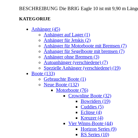
BESCHREIBUNG Die BRIG Eagle 10 ist mit 9,90 m Länge und
KATEGORIJE
Anhänger (45)
Anhänger auf Lager (1)
Anhänger für Jetskis (2)
Anhänger für Motorboote mit Bremsen (7)
Änhanger für Segelboote mit bremsen (7)
Anhänger ohne Bremsen (3)
Autoanhänger (verschiedene) (7)
Spezielle Anhänger (verschiedene) (19)
Boote (133)
Gebrauchte Boote (1)
Neue Boote (132)
Motorboote (76)
Crownline Boote (32)
Bowriders (19)
Cuddies (5)
Eclipse (4)
Kreuzer (4)
Vier Winns-Boote (44)
Horizon Series (9)
RS Series (10)