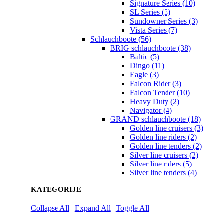
Signature Series (10)
SL Series (3)
Sundowner Series (3)
Vista Series (7)
Schlauchboote (56)
BRIG schlauchboote (38)
Baltic (5)
Dingo (11)
Eagle (3)
Falcon Rider (3)
Falcon Tender (10)
Heavy Duty (2)
Navigator (4)
GRAND schlauchboote (18)
Golden line cruisers (3)
Golden line riders (2)
Golden line tenders (2)
Silver line cruisers (2)
Silver line riders (5)
Silver line tenders (4)
KATEGORIJE
Collapse All
|
Expand All
|
Toggle All