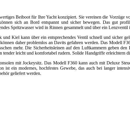
rtiges Beiboot für Ihre Yacht konzipiert. Sie vereinen die Vorzüge von
 können sich an Bord entspannt und sicher bewegen. Das gut profi
ndes Spritzwasser wird in Rinnen gesammelt und über ein Lenzventil 
nd Kiel kann über ein entsprechendes Ventil schnell und sicher gele
 können daher problemlos an Davits gefahren werden. Das Modell F360
sschen mehr. Die Sicherheitsleinen auf den Luftkammern geben den Pa
on tender leicht und komfortabel rudern. Solide Handgriffe erleichtern
nsolen mit Jockeysitz. Das Modell F360 kann auch mit Deluxe Steuer
ist ein modernes, hochfestes Gewebe, das auch bei langer intensive
hör geliefert werden.