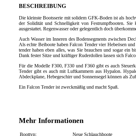
BESCHREIBUNG
Die kleinste Bootsserie mit solidem GFK-Boden ist als hochwe
der Solidität und Schnelligkeit von Festrumpfbooten. Sie
ausgestattet. Regenwasser oder gelegentlich doch überkomme
Auch Wasser im Inneren des Bodensegments zwischen Deck u
Als echte Beiboote haben Falcon Tender vier Hebeösen und
tender haben eben alles, was Sie brauchen und sogar ein bi
Dank fester Sitze und kräftiger Ruderdollen lassen sich Falc
Für die Modelle F300, F330 und F360 gibt es auch Steuerko
Tender gibt es auch mit Luftkammern aus Hypalon. Hypalon 
Abdeckplane, Hebegeschirr und Sonnensegel können als Zube
Ein Falcon Tender ist zweckmäßig und macht Spaß.
Mehr Informationen
Boottyp:
Neue Schlauchboote