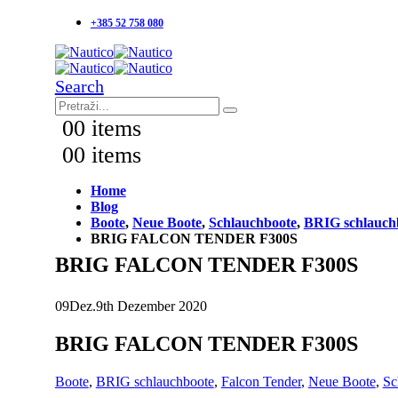
+385 52 758 080
Search
0
0 items
0
0 items
Home
Blog
Boote
,
Neue Boote
,
Schlauchboote
,
BRIG schlauch
BRIG FALCON TENDER F300S
BRIG FALCON TENDER F300S
09
Dez.
9th Dezember 2020
BRIG FALCON TENDER F300S
Boote
,
BRIG schlauchboote
,
Falcon Tender
,
Neue Boote
,
Sc