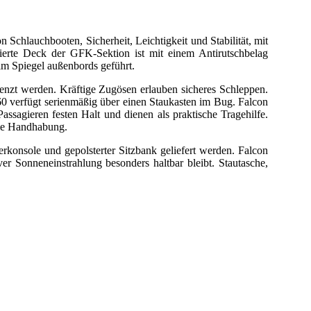
 Schlauchbooten, Sicherheit, Leichtigkeit und Stabilität
, mit
lierte Deck der GFK-Sektion ist mit einem Antirutschbelag
im Spiegel außenbords geführt.
nzt werden. Kräftige Zugösen erlauben sicheres Schleppen.
 verfügt serienmäßig über einen Staukasten im Bug. Falcon
ssagieren festen Halt und dienen als praktische Tragehilfe.
 die Handhabung.
konsole und gepolsterter Sitzbank geliefert werden. Falcon
r Sonneneinstrahlung besonders haltbar bleibt. Stautasche,